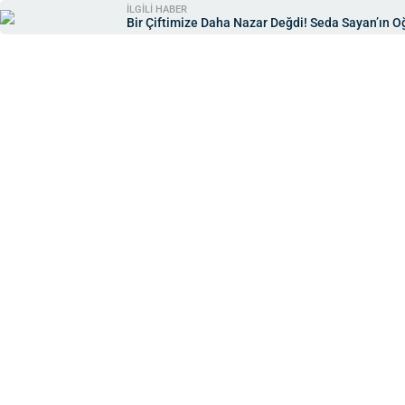
İLGİLİ HABER
Bir Çiftimize Daha Nazar Değdi! Seda Sayan’ın O