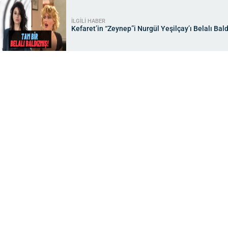
İLGİLİ HABER
Kefaret’in “Zeynep”i Nurgül Yeşilçay’ı Belalı Bal