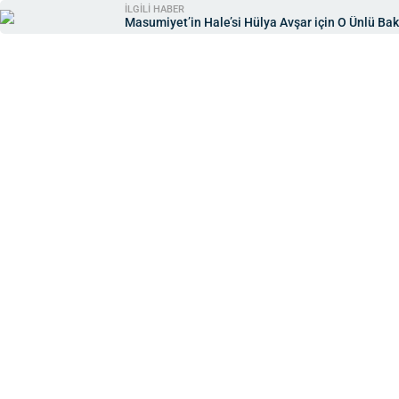
İLGİLİ HABER
Masumiyet’in Hale’si Hülya Avşar için O Ünlü Ba