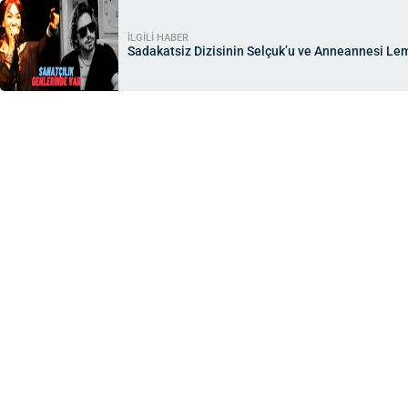
İLGİLİ HABER
Sadakatsiz Dizisinin Selçuk’u ve Anneannesi Lem