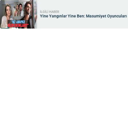
İLGİLİ HABER
Yine Yangınlar Yine Ben: Masumiyet Oyuncuları S