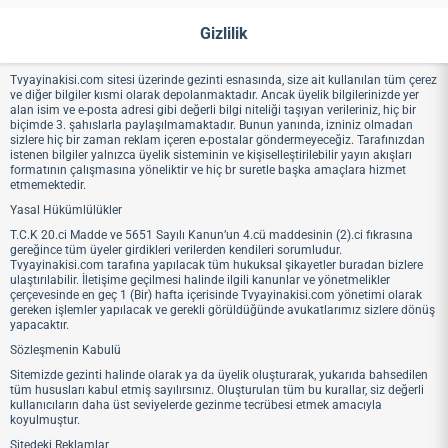
Ana Sayfa
MENÜ
Gizlilik
Tvyayinakisi.com sitesi üzerinde gezinti esnasında, size ait kullanılan tüm çerez
ve diğer bilgiler kısmi olarak depolanmaktadır. Ancak üyelik bilgilerinizde yer
alan isim ve e-posta adresi gibi değerli bilgi niteliği taşıyan verileriniz, hiç bir
biçimde 3. şahıslarla paylaşılmamaktadır. Bunun yanında, izniniz olmadan
sizlere hiç bir zaman reklam içeren e-postalar göndermeyeceğiz. Tarafınızdan
istenen bilgiler yalnızca üyelik sisteminin ve kişiselleştirilebilir yayın akışları
formatının çalışmasına yöneliktir ve hiç br suretle başka amaçlara hizmet
etmemektedir.
Yasal Hükümlülükler
T.C.K 20.ci Madde ve 5651 Sayılı Kanun’un 4.cü maddesinin (2).ci fıkrasına
gereğince tüm üyeler girdikleri verilerden kendileri sorumludur.
Tvyayinakisi.com tarafına yapılacak tüm hukuksal şikayetler buradan bizlere
ulaştırılabilir. İletişime geçilmesi halinde ilgili kanunlar ve yönetmelikler
çerçevesinde en geç 1 (Bir) hafta içerisinde Tvyayinakisi.com yönetimi olarak
gereken işlemler yapılacak ve gerekli görüldüğünde avukatlarımız sizlere dönüş
yapacaktır.
Sözleşmenin Kabulü
Sitemizde gezinti halinde olarak ya da üyelik oluşturarak, yukarıda bahsedilen
tüm hususları kabul etmiş sayılırsınız. Oluşturulan tüm bu kurallar, siz değerli
kullanıcıların daha üst seviyelerde gezinme tecrübesi etmek amacıyla
koyulmuştur.
Sitedeki Reklamlar