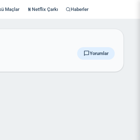
kü Maçlar
Netflix Çarkı
Haberler
chat_bubble
Yorumlar