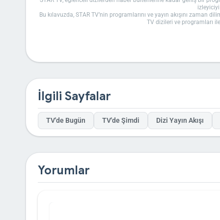
STAR TV, eğlenceli dizilerden haber bültenlerine kadar geniş bir pr
izleyici
Bu kılavuzda, STAR TV’nin programlarını ve yayın akışını zaman diliml
TV dizileri ve programları i
STAR TV H
STAR TV, Türkiye’de önemli bir televizyon kanalıdır. K
Kanal, farklı türlerde programlar sunar. Özellikle dram, romantik kom
yaşamına
STAR TV’nin köklü geçmişi, kanalın itibarını artıran önemli faktörle
programlarıyla izlenme rekorları kırmaktadır. Örneğin, kanalın popül
izleyici sadakatini artırır. STAR TV’deki yarışmalar ve şovlar, izleyici
STAR TV’nin başarısının arkasında, profesyonel ekibi ve yenilikçi ya
yayın akışı bilgilerini mobil uyumlu hale getirmiş ve erişimi kolayla
İlgili Sayfalar
STAR TV
STAR TV yayın akışı, günün farklı saatlerine göre özenle planlanmı
kanalın çeşitliliğini vurgular. Aşağıda
TV'de Bugün
TV'de Şimdi
Dizi Yayın Akışı
Sabah Kuşağı: 
STAR TV’nin sabah kuşağı, güne enerjik bir başlangıç yapmak isteyenl
yaşam programları izleyicilere merhaba der. Bu program, pratik öneril
Sabah saatlerinde yayınlanan diğer içerikler arasında aile sohbetleri v
Bu kuşak, STAR TV’nin izleyici kitlesini genişleten önemli bir unsur 
Yorumlar
bir kitleye hitap eder
Öğle Kuşağı
Öğle saatlerinde STAR TV’nin yayın akışı,
Nur Viral ile Sen İstersen
g
tarifler ve kişisel gelişim konularıyla izleyicilere pratik çözümler sun
fırsat yaratır. Örneğin,
Söz
veya
İstanbullu G
STAR TV’nin öğle kuşağı, yoğun günlerde kısa dinlenme anları için 
dilimindeki içerikler, kanalın erişimini geni