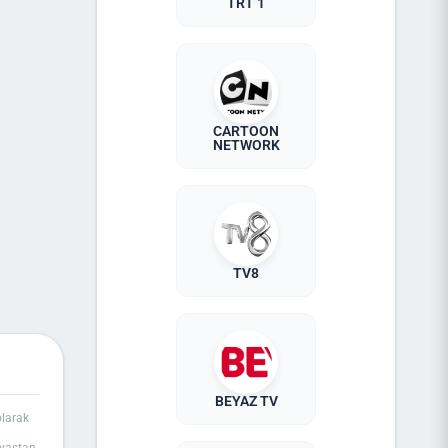
TRT 1
CARTOON
NETWORK
TV8
BEYAZ TV
olarak