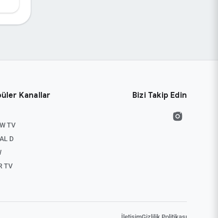
im
açırılan
imize
bilgi
üler Kanallar
Bizi Takip Edin
W TV
AL D
W
R TV
İletişim
Gizlilik Politikası