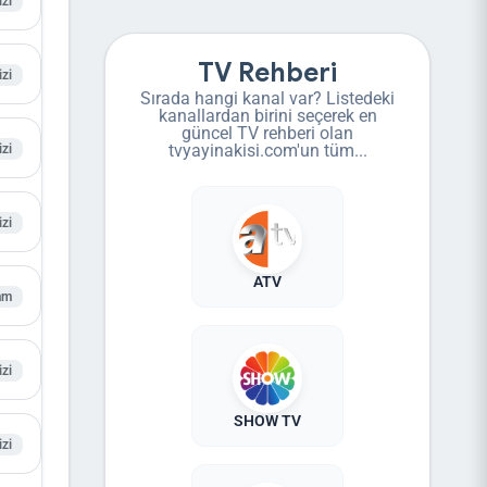
izi
TV Rehberi
izi
Sırada hangi kanal var? Listedeki
kanallardan birini seçerek en
güncel TV rehberi olan
tvyayinakisi.com'un tüm...
izi
izi
ATV
am
izi
SHOW TV
izi