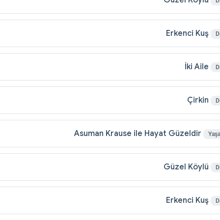
Güzel Köylü
D
Erkenci Kuş
D
İki Aile
D
Çirkin
D
Asuman Krause ile Hayat Güzeldir
Yaş
Güzel Köylü
D
Erkenci Kuş
D