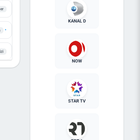
er
KANAL D
•
m
izi
NOW
STAR TV