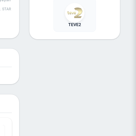
 yaştan
z. STAR
TEVE2
günlük
etiren
eyerek
türür.
TAR TV
lir.
r ve
ğer
gibi
asyonunu
gisini
ar geniş
abilir
ika bir
zaman