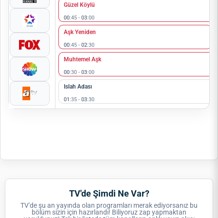
Güzel Köylü
00
:45 -
03
:00
Aşk Yeniden
00
:45 -
02
:30
Muhtemel Aşk
00
:30 -
03
:00
Islah Adası
01
:35 -
03
:30
TV'de Şimdi Ne Var?
TV'de şu an yayında olan programları merak ediyorsanız bu
bölüm sizin için hazırlandı! Biliyoruz zap yapmaktan