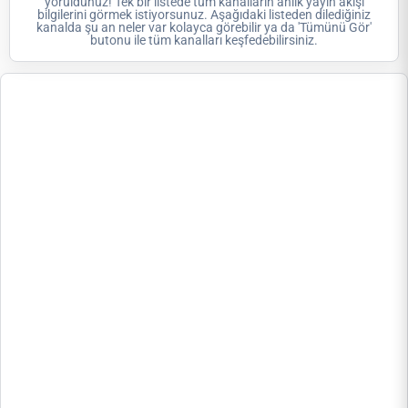
yoruldunuz! Tek bir listede tüm kanalların anlık yayın akışı
bilgilerini görmek istiyorsunuz. Aşağıdaki listeden dilediğiniz
kanalda şu an neler var kolayca görebilir ya da 'Tümünü Gör'
butonu ile tüm kanalları keşfedebilirsiniz.