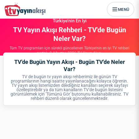
MENÜ
Türkiye’nin En İyi
TV Yayın Akışı Rehberi - TV'de Bugün
Neler Var?
Tüm TV programları için sürekli güncellenen Türkiye'nin en iyi TV rehberi
portalı. 8 Ağustos 2026 TV Yayın Akışı.
TV'de Bugün Yayın Akışı - Bugün TV'de Neler
Var?
TV de bugün tv yayın akışı rehberimiz ile günün TV
programlarının hangi saatte yayınlanacağını kolayca öğrenin.
TV yayın akışı listemizden dilediğiniz kanalları seçerek sayfayı
özelleştirebilir ya da tüm kanalların TV'de bugün listesini
görüntülemek için 'Tümünü Gör' butonunu kullanabilirsiniz. TV
rehberi düzenli olarak güncellenmektedir.