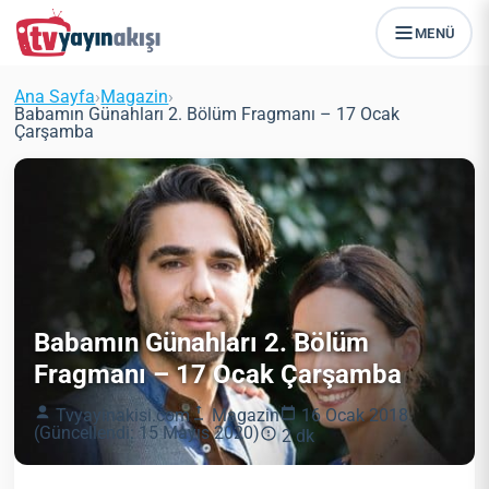
MENÜ
Ana Sayfa
›
Magazin
›
Babamın Günahları 2. Bölüm Fragmanı – 17 Ocak
Çarşamba
Babamın Günahları 2. Bölüm
Fragmanı – 17 Ocak Çarşamba
Tvyayinakisi.com
Magazin
16 Ocak 2018
(Güncellendi: 15 Mayıs 2020)
2 dk