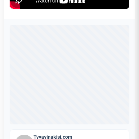
Tvyayinakisi.com