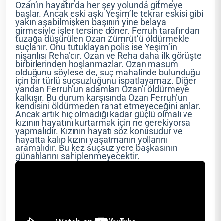
Ozan’ın hayatında her şey yolunda gitmeye
başlar. Ancak eski aşkı Yeşim’le tekrar eskisi gibi
yakınlaşabilmişken başının yine belaya
girmesiyle işler tersine döner. Ferruh tarafından
tuzağa düşürülen Ozan Zümrüt’ü öldürmekle
suçlanır. Onu tutuklayan polis ise Yeşim’in
nişanlısı Reha’dır. Ozan ve Reha daha ilk görüşte
birbirlerinden hoşlanmazlar. Ozan masum
olduğunu söylese de, suç mahalinde bulunduğu
için bir türlü suçsuzluğunu ispatlayamaz. Diğer
yandan Ferruh’un adamları Ozan’ı öldürmeye
kalkışır. Bu durum karşısında Ozan Ferruh’un
kendisini öldürmeden rahat etmeyeceğini anlar.
Ancak artık hiç olmadığı kadar güçlü olmalı ve
kızının hayatını kurtarmak için ne gerekiyorsa
yapmalıdır. Kızının hayatı söz konusudur ve
hayatta kalıp kızını yaşatmanın yollarını
aramalıdır. Bu kez suçsuz yere başkasının
günahlarını sahiplenmeyecektir.