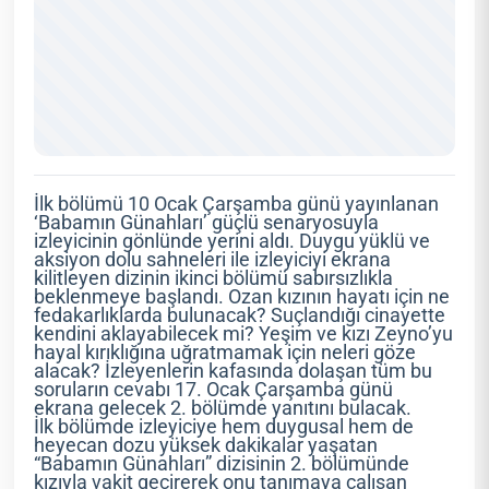
İlk bölümü 10 Ocak Çarşamba günü yayınlanan
‘Babamın Günahları’ güçlü senaryosuyla
izleyicinin gönlünde yerini aldı. Duygu yüklü ve
aksiyon dolu sahneleri ile izleyiciyi ekrana
kilitleyen dizinin ikinci bölümü sabırsızlıkla
beklenmeye başlandı. Ozan kızının hayatı için ne
fedakarlıklarda bulunacak? Suçlandığı cinayette
kendini aklayabilecek mi? Yeşim ve kızı Zeyno’yu
hayal kırıklığına uğratmamak için neleri göze
alacak? İzleyenlerin kafasında dolaşan tüm bu
soruların cevabı 17. Ocak Çarşamba günü
ekrana gelecek 2. bölümde yanıtını bulacak.
İlk bölümde izleyiciye hem duygusal hem de
heyecan dozu yüksek dakikalar yaşatan
“Babamın Günahları” dizisinin 2. bölümünde
kızıyla vakit geçirerek onu tanımaya çalışan