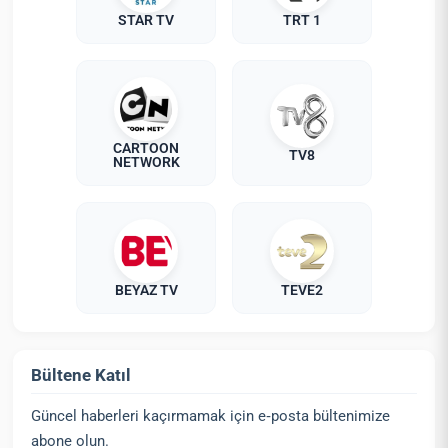
STAR TV
TRT 1
CARTOON
TV8
NETWORK
BEYAZ TV
TEVE2
Bültene Katıl
Güncel haberleri kaçırmamak için e‑posta bültenimize
abone olun.