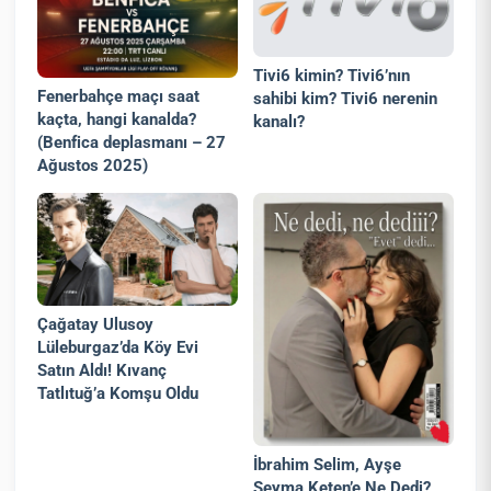
Tivi6 kimin? Tivi6’nın
Fenerbahçe maçı saat
sahibi kim? Tivi6 nerenin
kaçta, hangi kanalda?
kanalı?
(Benfica deplasmanı – 27
Ağustos 2025)
Çağatay Ulusoy
Lüleburgaz’da Köy Evi
Satın Aldı! Kıvanç
Tatlıtuğ’a Komşu Oldu
İbrahim Selim, Ayşe
Şeyma Keten’e Ne Dedi?