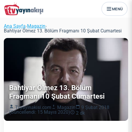
MENÜ
Ana Sayfa
›
Magazin
›
Bahtiyar Ölmez 13. Bölüm Fragmanı 10 Şubat Cumartesi
Bahtiyar Ölmez 13. Bölüm
Fragmanı 10 Şubat Cumartesi
Tvyayinakisi.com
Magazin
9 Şubat 2018
(Güncellendi: 15 Mayıs 2020)
2 dk