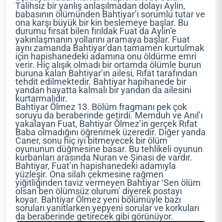
Talihsiz bir yanlış anlaşılmadan dolayı Aylin,
babasının ölümünden Bahtiyar’ı sorumlu tutar ve
ona karşı büyük bir kin beslemeye başlar. Bu
durumu fırsat bilen fırıldak Fuat da Aylin’e
yakınlaşmanın yollarını aramaya başlar. Fuat
aynı zamanda Bahtiyar’dan tamamen kurtulmak
için hapishanedeki adamına onu öldürme emri
verir. Hiç alışık olmadı bir ortamda ölümle burun
buruna kalan Bahtiyar’ın ailesi, Rıfat tarafından
tehdit edilmektedir. Bahtiyar hapihanede bir
yandan hayatta kalmalı bir yandan da ailesini
kurtarmalıdır.
Bahtiyar Ölmez 13. Bölüm fragmanı pek çok
soruyu da beraberinde getirdi. Memduh ve Anıl’ı
yakalayan Fuat, Bahtiyar Ölmez’in gerçek Rıfat
Baba olmadığını öğrenmek üzeredir. Diğer yanda
Caner, sonu hiç iyi bitmeyecek bir ölüm
oyununun düğmesine basar. Bu tehlikeli oyunun
kurbanları arasında Nuran ve Şinasi de vardır.
Bahtiyar, Fuat’ın hapishanedeki adamıyla
yüzleşir. Ona silah çekmesine rağmen
yiğitliğinden taviz vermeyen Bahtiyar ‘Sen ölüm
olsan ben ölümsüz olurum’ diyerek postayı
koyar. Bahtiyar Ölmez yeni bölümüyle bazı
soruları yanıtlarken yepyeni sorular ve korkuları
da beraberinde getirecek gibi görünüyor.