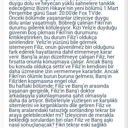
duygu dolu ve heyecan yüklü sahnelere tanıklık
edeceğimiz Bizim Hikaye'nin yeni bölümü 1 Mart
Perşembe günü Saat: 20:00'de Fox TV'de.
Önceki bölümde yaşananlar izleyiciye duygu
dolu anlar yaşatmıştı. Böbreği çalınan Fikri'nin
durumu giderek kötüleşiyor. Kızı Yeliz'e duyduğu
güvenin boş çıkması Fikri'nin durumunu
kritikleştirirken, bu durum Filiz'i oldukça
sinirlendirir. Yeliz'in yüzünü bile görmek
istemeyen Filiz, onun güvenilmez biri olduğunu
fark ederek hayatlarına dahil etmemeye karar
verir. Barış'la arayı düzeltmeye çalışan Filiz, her
fırsatta onunla konuşmaya çalışır. Ancak Barış
bu konuda oldukça settir ve Filiz'in kendisini bir
daha üzmesine izin vermemeye kararlıdır. Ancak
Fikri'nin ölümle burun buruna gelmesi, Barış'ın
Filiz'den kopmasına engel olur.
Bu haftaki bölümde; Filiz ve Barış'ın arasında
yaşanan gerginlik, Filiz'in Barış'ı doktor
arkadaşıyla yakınlaşmasına şahit olmasıyla
daha da artıyor. Birbirleriyle yüzleşen ve karşılıklı
sitemlerini ve kırgınlıklarını dile getiren Filiz ve
Barış aralarındaki tatsızlığı sonlandırıp tekrar bir
araya gelebilecekler mi? İzleyicinin de merakla
beklediği sorulardan biri olan Filiz ve Barış aşkı
nasıl sonuçlanacak? Fikri tekrar eski sağlıklı