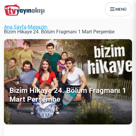
MENÜ
Ana Sayfa
›
Magazin
›
Bizim Hikaye 24. Bölüm Fragmanı 1 Mart Perşembe
Bizim Hikaye 24. Bölüm Fragmanı 1
Mart Perşembe
Tvyayinakisi.com
Magazin
28 Şubat 2018
(Güncellendi: 14 Mayıs 2020)
2 dk