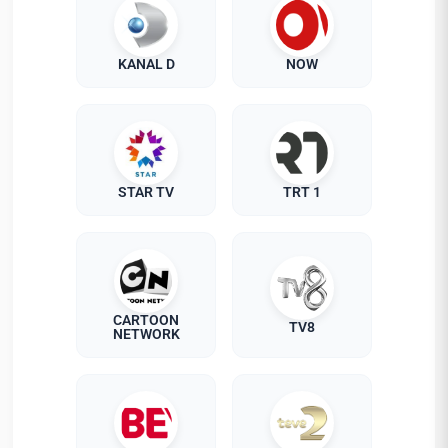
KANAL D
NOW
STAR TV
TRT 1
CARTOON
TV8
NETWORK