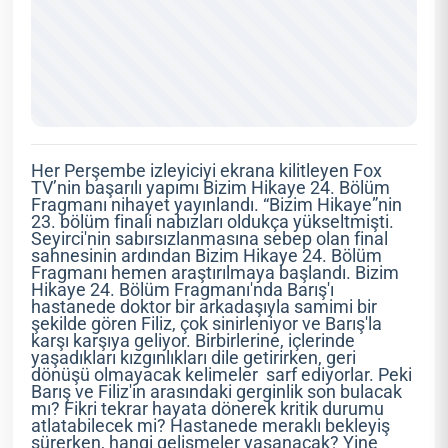
Her Perşembe izleyiciyi ekrana kilitleyen Fox
TV’nin başarılı yapımı Bizim Hikaye 24. Bölüm
Fragmanı nihayet yayınlandı. “Bizim Hikaye”nin
23. bölüm finali nabızları oldukça yükseltmişti.
Seyirci'nin sabırsızlanmasına sebep olan final
sahnesinin ardından Bizim Hikaye 24. Bölüm
Fragmanı hemen araştırılmaya başlandı. Bizim
Hikaye 24. Bölüm Fragmanı'nda Barış'ı
hastanede doktor bir arkadaşıyla samimi bir
şekilde gören Filiz, çok sinirleniyor ve Barış'la
karşı karşıya geliyor. Birbirlerine, içlerinde
yaşadıkları kızgınlıkları dile getirirken, geri
dönüşü olmayacak kelimeler sarf ediyorlar. Peki
Barış ve Filiz'in arasındaki gerginlik son bulacak
mı? Fikri tekrar hayata dönerek kritik durumu
atlatabilecek mi? Hastanede meraklı bekleyiş
sürerken, hangi gelişmeler yaşanacak? Yine