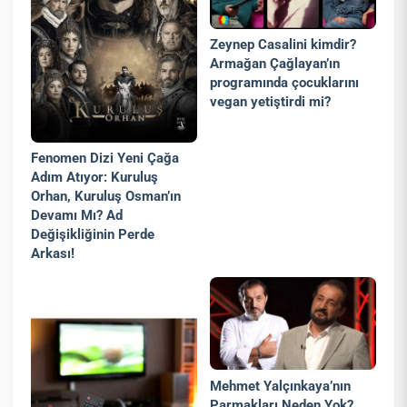
Zeynep Casalini kimdir?
Armağan Çağlayan’ın
programında çocuklarını
vegan yetiştirdi mi?
Fenomen Dizi Yeni Çağa
Adım Atıyor: Kuruluş
Orhan, Kuruluş Osman’ın
Devamı Mı? Ad
Değişikliğinin Perde
Arkası!
Mehmet Yalçınkaya’nın
Parmakları Neden Yok?