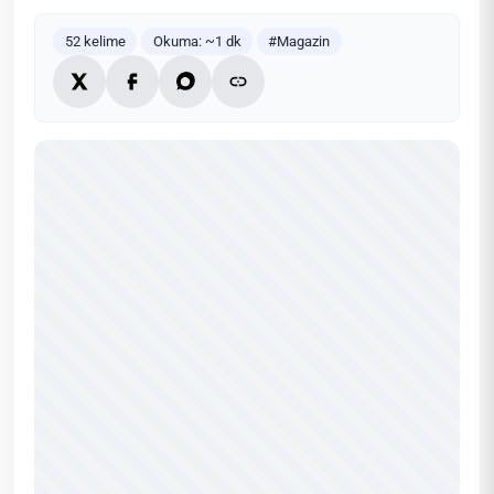
52 kelime
Okuma: ~1 dk
#Magazin