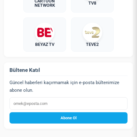
CARTOON
TV8
NETWORK
BEYAZ TV
TEVE2
Bültene Katıl
Güncel haberleri kaçırmamak için e‑posta bültenimize
abone olun.
E‑posta
Abone Ol