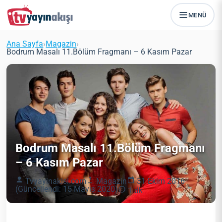
MENÜ
Ana Sayfa
›
Magazin
›
Bodrum Masalı 11.Bölüm Fragmanı – 6 Kasım Pazar
Bodrum Masalı 11.Bölüm Fragmanı
– 6 Kasım Pazar
Tvyayinakisi.com
Magazin
31 Ekim 2016
(Güncellendi: 15 Mayıs 2020)
1 dk