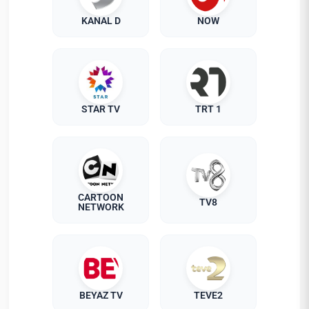
KANAL D
NOW
STAR TV
TRT 1
CARTOON
TV8
NETWORK
BEYAZ TV
TEVE2