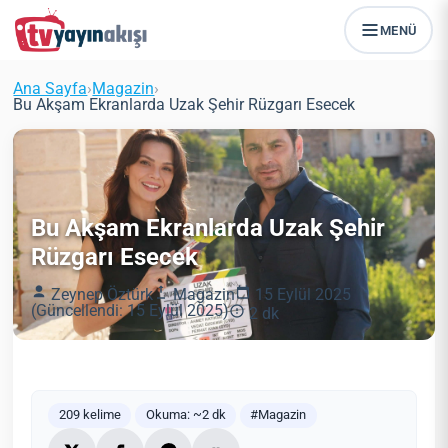
MENÜ
Ana Sayfa
›
Magazin
›
Bu Akşam Ekranlarda Uzak Şehir Rüzgarı Esecek
Bu Akşam Ekranlarda Uzak Şehir
Rüzgarı Esecek
Zeynep Öztürk
Magazin
15 Eylül 2025
(Güncellendi: 15 Eylül 2025)
2 dk
209 kelime
Okuma: ~2 dk
#Magazin