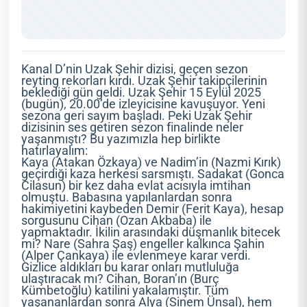
Kanal D’nin Uzak Şehir dizisi, geçen sezon
reyting rekorları kırdı. Uzak Şehir takipçilerinin
beklediği gün geldi. Uzak Şehir 15 Eylül 2025
(bugün), 20.00’de izleyicisine kavuşuyor. Yeni
sezona geri sayım başladı. Peki Uzak Şehir
dizisinin ses getiren sezon finalinde neler
yaşanmıştı? Bu yazımızla hep birlikte
hatırlayalım:
Kaya (Atakan Özkaya) ve Nadim’in (Nazmi Kırık)
geçirdiği kaza herkesi sarsmıştı. Sadakat (Gonca
Cilasun) bir kez daha evlat acısıyla imtihan
olmuştu. Babasına yapılanlardan sonra
hakimiyetini kaybeden Demir (Ferit Kaya), hesap
sorgusunu Cihan (Ozan Akbaba) ile
yapmaktadır. İkilin arasındaki düşmanlık bitecek
mi? Nare (Sahra Şaş) engeller kalkınca Şahin
(Alper Çankaya) ile evlenmeye karar verdi.
Gizlice aldıkları bu karar onları mutluluğa
ulaştıracak mı? Cihan, Boran’ın (Burç
Kümbetoğlu) katilini yakalamıştır. Tüm
yaşananlardan sonra Alya (Sinem Ünsal), hem