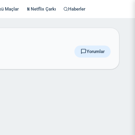
kü Maçlar
Netflix Çarkı
Haberler
chat_bubble
Yorumlar