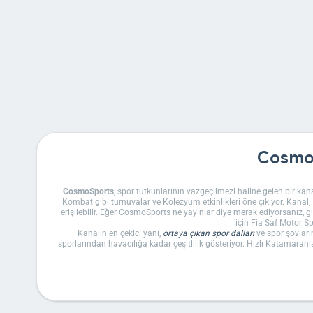
Cosmo
CosmoSports
, spor tutkunlarının vazgeçilmezi haline gelen bir kana
Kombat gibi turnuvalar ve Kolezyum etkinlikleri öne çıkıyor. Kanal
erişilebilir. Eğer CosmoSports ne yayınlar diye merak ediyorsanız, gl
için Fia Saf Motor Sp
Kanalın en çekici yanı,
ortaya çıkan spor dalları
ve spor şovları
sporlarından havacılığa kadar çeşitlilik gösteriyor. Hızlı Katamaranlar 
yaşatıyor. Ayrıca, Cape Epic bisiklet maceraları ve Freerid
CosmoSports canlı yayın var mı diye düşünenler için, bazı program
saatleri genellikle gün boyu dağılmış durumda; örneğin, sabah saat
yer alabiliyor. Kanal, COSMOTE Sport ile karıştırılma
Eğer CosmoSports Türkiye’de hangi platformda izlenir diye soruyorsanı
akışı
sayfasına göz atmanızı öneririm, çünkü orada da motor sporl