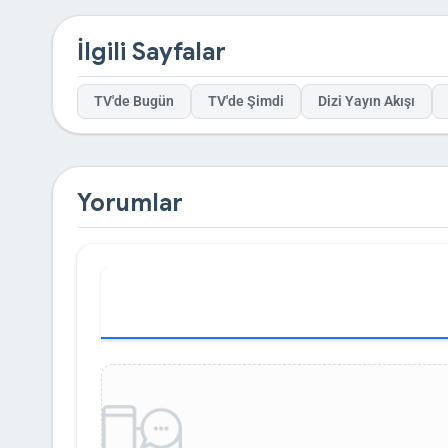
CosmoSports belgesel yayınlar mı sorusuna evet diyebiliriz; Tekne Şo
diye araştıranlar için, CosmoBlue Media’nın global vizyonu dikka
İlgili Sayfalar
güncelleniyor, ancak uydu de
CosmoSports dövüş sporları var mı veya motor sporları yayınlıyor
birleştirerek, her yaştan izleyiciye hitap ediyor. Günlük yayı
TV'de Bugün
TV'de Şimdi
Dizi Yayın Akışı
Yorumlar