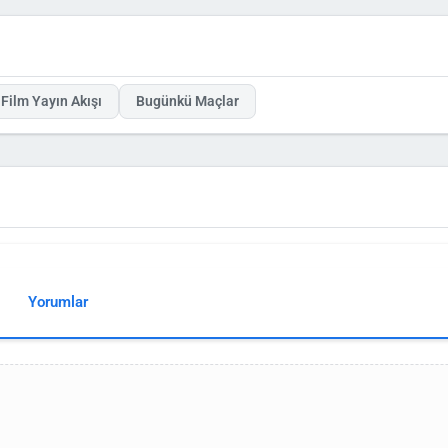
kıyaslayabilir.
vu 4K gibi yüksek kaliteli yapımlar, izleyicilere görsel şölen sunuyor. Kanalın sahi
t çekici. Eğer frekans ayarları hakkında bilgi arıyorsanız, D-Smart üzerinden otomat
tayları için platformun resmi sitesini kontrol edin.
 mu gibi sorulara olumlu yanıt veriyor. Bu kanal, sporun eğlenceli ve eğitici yönleri
n akışını takip etmek için düzenli ziyaret edin ve favori programlarınızı kaçırmayın.
Film Yayın Akışı
Bugünkü Maçlar
Yorumlar