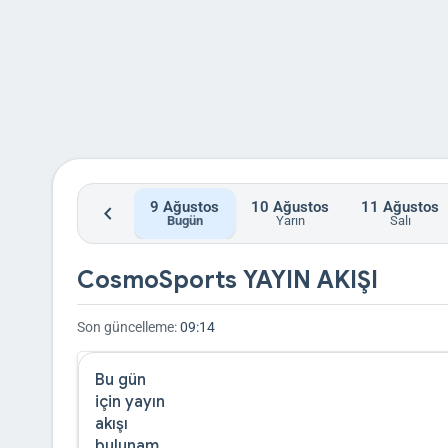
9
Ağustos
10
Ağustos
11
Ağustos
chevron_left
Bugün
Yarın
Salı
CosmoSports YAYIN AKIŞI
Son güncelleme:
09:14
Bu gün
için yayın
akışı
bulunam