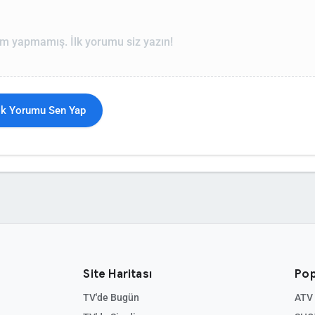
m yapmamış. İlk yorumu siz yazın!
İlk Yorumu Sen Yap
Site Haritası
Pop
TV'de Bugün
ATV