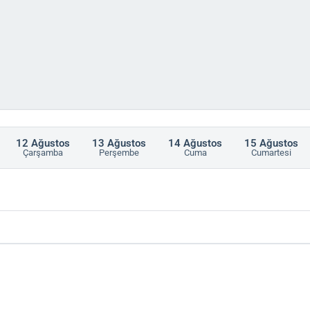
12
Ağustos
13
Ağustos
14
Ağustos
15
Ağustos
ch
Çarşamba
Perşembe
Cuma
Cumartesi