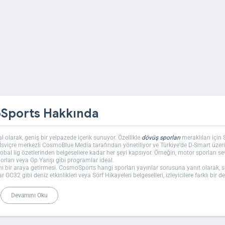
Sports Hakkında
l olarak, geniş bir yelpazede içerik sunuyor. Özellikle
dövüş sporları
meraklıları için
, İsviçre merkezli CosmoBlue Media tarafından yönetiliyor ve Türkiye’de D-Smart üze
obal lig özetlerinden belgesellere kadar her şeyi kapsıyor. Örneğin, motor sporları se
orları veya Gp Yarışı gibi programlar ideal.
nı bir araya getirmesi. CosmoSports hangi sporları yayınlar sorusuna yanıt olarak, 
GC32 gibi deniz etkinlikleri veya Sörf Hikayeleri belgeselleri, izleyicilere farklı bir 
e Dünya Turu gibi açık hava sporları, doğa severleri ekrana kilitleyecek nitelikte.
lar tekrar olsa da stüdyo yorumları ve röportajlar gerçek zamanlı heyecan katıyor. 
Devamını Oku
lerinde Autospeed motor şovları, akşamüstünde ise Lnk Boks Gecesi gibi dövüş etkinl
malı; CosmoSports daha çok belgesel odaklı ve uluslararası bir yapıya sahip.
z, D-Smart abonesiyseniz doğrudan erişebilirsiniz. Benzer spor içerikleri için
S Spo
arı gibi ortak temalar var. Ayrıca, belgesel sevenler
Discovery Channel programlar