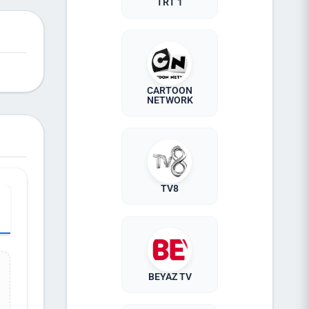
TRT 1
bi kim
ik
ni
CARTOON
NETWORK
TV8
BEYAZ TV