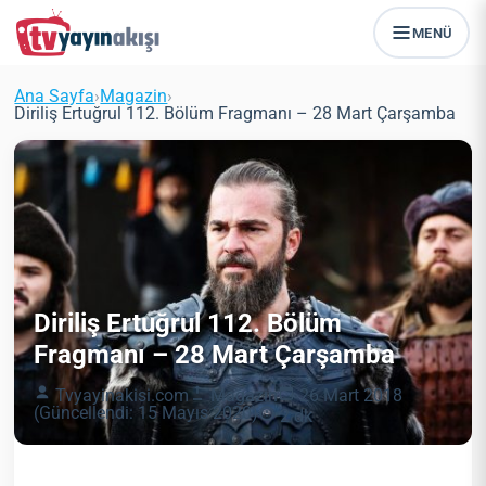
MENÜ
Ana Sayfa
›
Magazin
›
Diriliş Ertuğrul 112. Bölüm Fragmanı – 28 Mart Çarşamba
Diriliş Ertuğrul 112. Bölüm
Fragmanı – 28 Mart Çarşamba
Tvyayinakisi.com
Magazin
26 Mart 2018
(Güncellendi: 15 Mayıs 2020)
2 dk