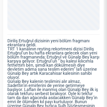
Diriliş Ertuğrul dizisinin yeni bölüm fragmanı
ekranlara geldi.
TRT 1 kanalının reyting rekortmeni dizisi Diriliş
Ertuğrul’un bu hafta ekranlara gelecek olan yeni
bölüm fragmanında; Ertuğrul ve Günalp Bey karşı
karşıya geliyor. Ertuğrul’un ” bu kaleyi kılıcımla
fethettim ben, şimdi kan dökülmesin diye
devletim adıma sana teslim ederim” lafı üzerine
Günalp Bey artık Karacahisar kalesinin sahibi
oluyor.
Günalp Bey kalenin teslimini alır almaz,
Sadettin’in emirlerini de yerine getirmeye
başlıyor. Lafları ile inanmış olan Günalp Bey ilk iş
olarak tekfuru serbest bırakıyor. Öyle ki tekfur
tam da darı ağacında asılacakken Günalp Bey’in
emri ile ölümden kıl payı kurtuluyor. Bunun
üzerine Günalp Bey hızlıca Sulh Sözleşmesinin