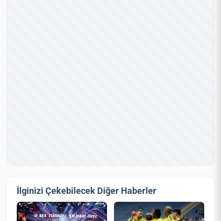
İlginizi Çekebilecek Diğer Haberler