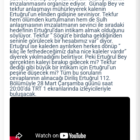
imzalanmasını organize ediyor. Günalp Bey ve
tekfur anlaşmayı mühürleyerek kalenin
Ertuğrul’un elinden gidişine seviniyor. Tekfur
hem ölümden kurtulmanın hem de Sulh
anlaşmasının imzalatmanın sevinci ile sıradaki
hedefinin Ertuğrul’dan intikam almak olduğunu
söylüyor. Tekfur ” Sögüt’e birdaha geldiğinden
seninle görülecek bir hesabımız var” diyor.
Ertuğrul ise kaleden ayrılırken herkes dönüp ”
kılıç ile fethedeceğimiz daha nice kaleler vardır”
diyerek yıkılmadığını belirtiyor. Peki Ertuğrul Bey
gerçekten kaleyi bırakıp gidecek mi? Tekfur
dediği gibi büyük bir intikam için Ertuğrul’un
peşine düşecek mi? Tüm bu soruların
cevaplarının alınacağı Diriliş Ertuğrul 112.
Bölümüyle 28 Mart Çarşamba güünü saat
20:00’da TRT 1 ekranlarında izleyicileriyle
buluşacak.