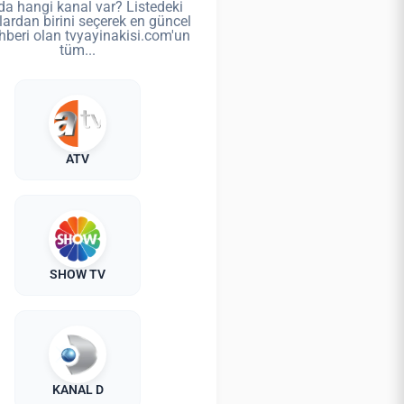
da hangi kanal var? Listedeki
lardan birini seçerek en güncel
hberi olan tvyayinakisi.com'un
tüm...
ATV
SHOW TV
KANAL D