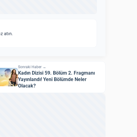
z atın.
Sonraki Haber →
Kadın Dizisi 59. Bölüm 2. Fragmanı
Yayınlandı! Yeni Bölümde Neler
Olacak?