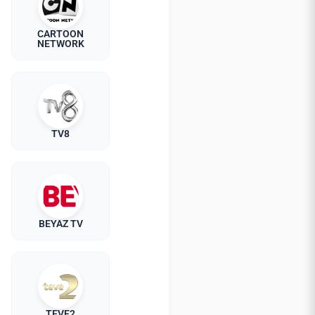
CARTOON
NETWORK
TV8
BEYAZ TV
TEVE2