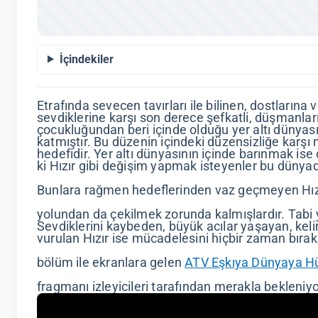
İçindekiler
Etrafında sevecen tavırları ile bilinen, dostlarına 
sevdiklerine karşı son derece şefkatli, düşmanları
çocukluğundan beri içinde olduğu yer altı dünyasın
katmıştır. Bu düzenin içindeki düzensizliğe karş
hedefidir. Yer altı dünyasının içinde barınmak ise 
ki Hızır gibi değişim yapmak isteyenler bu dünyad
Bunlara rağmen hedeflerinden vaz geçmeyen Hızır
yolundan da çekilmek zorunda kalmışlardır. Tabi ye
Sevdiklerini kaybeden, büyük acılar yaşayan, keli
vurulan Hızır ise mücadelesini hiçbir zaman bır
bölüm ile ekranlara gelen
ATV Eşkıya Dünyaya 
fragmanı izleyicileri tarafından merakla bekleniy