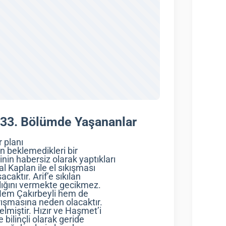
33. Bölümde Yaşananlar
r planı
an beklemedikleri bir
in habersiz olarak yaptıkları
l Kaplan ile el sıkışması
caktır. Arif’e sıkılan
ılığını vermekte gecikmez.
. Hem Çakırbeyli hem de
arışmasına neden olacaktır.
lmiştir. Hızır ve Haşmet’i
 bilinçli olarak geride