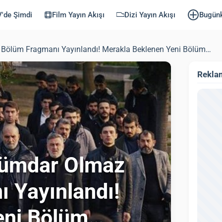
'de Şimdi
Film Yayın Akışı
Dizi Yayın Akışı
Bugün
Bölüm Fragmanı Yayınlandı! Merakla Beklenen Yeni Bölüm…
Rekla
kümdar Olmaz
 Yayınlandı!
eni Bölüm…