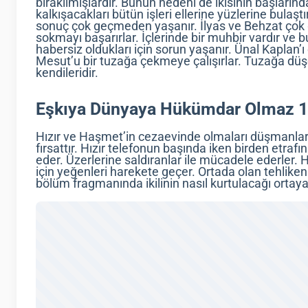
bırakılmışlardır. Bunun nedeni de ikisinin başları
kalkışacakları bütün işleri ellerine yüzlerine bulaşt
sonuç çok geçmeden yaşanır. İlyas ve Behzat çok
sokmayı başarırlar. İçlerinde bir muhbir vardır ve 
habersiz oldukları için sorun yaşanır. Ünal Kaplan’
Mesut’u bir tuzağa çekmeye çalışırlar. Tuzağa düş
kendileridir.
Eşkıya Dünyaya Hükümdar Olmaz 1
Hızır ve Haşmet’in cezaevinde olmaları düşmanları 
fırsattır. Hızır telefonun başında iken birden etrafın
eder. Üzerlerine saldıranlar ile mücadele ederler. H
için yeğenleri harekete geçer. Ortada olan tehlikeni
bölüm fragmanında ikilinin nasıl kurtulacağı ortay