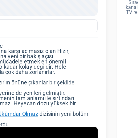
Sıra
kanal
TV re
ve
na karşı acımasız olan Hızır,
a yeni bir bakış açısı
ı mücadele etmek en önemli
o kadar kolay değildir. Hele
a çok daha zorlanırlar.
’ın önüne çıkanlar bir şekilde
rine de yenileri gelmiştir.
menin tam anlamı ile sırtından
akmaz. Heyecan dozu yüksek bir
Hükümdar Olmaz
dizisinin yeni bölüm
ordu.