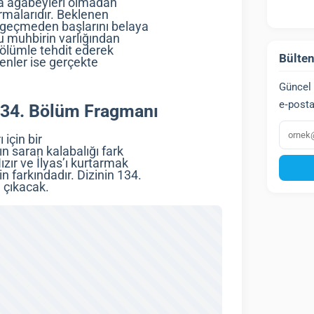
nda ağabeyleri olmadan
ırmalarıdır. Beklenen
 geçmeden başlarını belaya
bu muhbirin varlığından
ı ölümle tehdit ederek
Bülten
enler ise gerçekte
Güncel 
e‑posta
34. Bölüm Fragmanı
E‑post
için bir
ın saran kalabalığı fark
ızır ve İlyas’ı kurtarmak
n farkındadır. Dizinin 134.
a çıkacak.