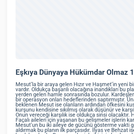
Eşkıya Dünyaya Hükümdar Olmaz 1
Mesut’la bir araya gelen Hızır ve Haşmet’in yeni bi
vardır. Oldukça başarılı olacağına inandıkları bu pl
yerden gelen hamle sonrasında bozulur. Kardeşlerin
bir operasyon onları hedeflerinden saptırmıştır. Üna
beklenen Mesut ise olanların ardından öfkesini kusa
kurşunu kendisine sıkılmış olarak düşünür ve karş
Onun vereceği karşılık ise oldukça sinsi olacaktır
Façalı aileleri için yaşanan bu gelişmeler işlerin k
Mesut’un bu iki aileye de gücünü gösterme vakti ge
aldırmak bu planın ilk parçasıdır. İlyas ve Behzat ise