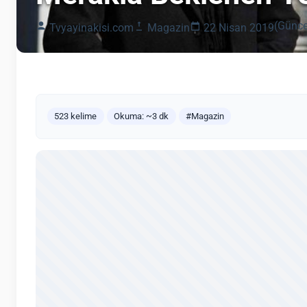
(Günce
Tvyayinakisi.com
Magazin
22 Nisan 2019
523 kelime
Okuma: ~3 dk
#Magazin