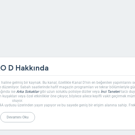
O D Hakkında
 haline gelmiş bir kaynak. Bu kanal, özellikle Kanal D’nin en beğenilen yapımlarını s
e düzenliyor. Sabah saatlerinde hafif magazin programları ve tekrar bölümleriyle g
ağında ise
Arka Sokaklar
gibi uzun soluklu polisiye diziler veya
İnci Taneleri
tarzı du
m kuşakları veya özel etkinlikler öne çıkıyor, böylece ailece keyifli vakit geçirmek m
oluyor.
4A uydusu üzerinden yayın yapıyor ve bu sayede geniş bir erişim alanına sahip. Fr
a evdeki uydu alıcılarında kolayca bulunabiliyor. Ayrıca DSmart platformunda 292. k
Bu bilgiler, izleyicilerin kanalı sorunsuz takip etmesine yardımcı oluyor.
Devamını Oku
iği profesyonel yaklaşımdan kaynaklanıyor. Yıllardır kaliteli yayıncılık anlayışıyla h
r sıkça
Euro D nasıl izlenir
sorusunu soruyor; cevabı basit, uydu veya dijital platform
ibi kim
gibi sorular da kanalın köklü geçmişini merak edenlerden geliyor.
sağlıyor. Sabah ve akşam kuşaklarında sunulan haberler, Türkiye’deki gelişmeleri a