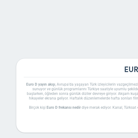
EUR
Euro D yayın akışı
, Avrupa’da yaşayan Türk izleyicilerin vazgeçilmezi
sunuyor ve günlük programlarını Türkiye saatiyle uyumlu şekild
başlarken, öğleden sonra günlük diziler devreye giriyor. Akşam kuş
hikayeler ekrana geliyor. Haftalık düzenlemelerde hafta sonları fil
Birçok kişi
Euro D frekansı nedir
diye merak ediyor. Kanal, Türksat 
detayları genellikle 12034 V 27500 5/6 olarak ayarlanıyor, ki bu d
yer alması, abonelere pratik bir seçenek sunuyor. 
Kanalın içerik zenginliği, Demirören Grubu’na bağlı olmasının getird
eden bu grup, Euro D’yi Avrupa pazarında güçlü kılıyor. İzleyicile
üzerinden erişim yeterli. Benzer şekilde,
Euro D sah
Euro D, haber programlarıyla da gündemi yakından takip etmenizi 