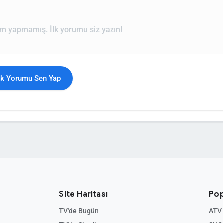
m yapmamış. İlk yorumu siz yazın!
İlk Yorumu Sen Yap
Site Haritası
Pop
TV'de Bugün
ATV