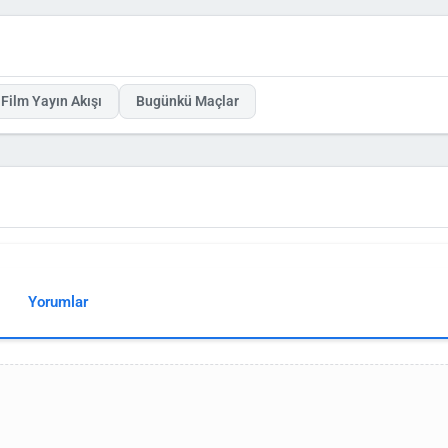
me’da
Üç Kız Kardeş
veya
Camdaki Kız
gibi dizilerin yeni bölümleriyle karşılaşabilirsi
ik ve sürükleyici senaryolarıyla dikkat çekiyor.
yayın akışı
sayfasında orijinal içerikleri bulabilirsiniz. Ya da eğlence odaklı seçenekle
tap ederken, izleyici yorumları da program kalitesini teyit ediyor. Haftalık akışta değişik
 Avrupa’daki Türk toplumunun kültürel bağını güçlendiriyor ve günlük rutine renk kat
Film Yayın Akışı
Bugünkü Maçlar
Yorumlar