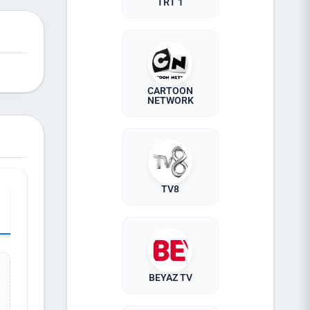
TRT 1
niz. Bu
r için
likler
ıyor.
CARTOON
NETWORK
TV8
BEYAZ TV