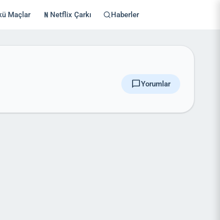
kü Maçlar
Netflix Çarkı
Haberler
chat_bubble
Yorumlar