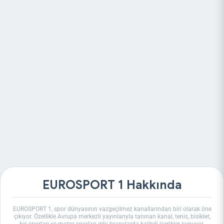
EUROSPORT 1 Hakkında
EUROSPORT 1, spor dünyasının vazgeçilmez kanallarından biri olarak öne
çıkıyor. Özellikle Avrupa merkezli yayınlarıyla tanınan kanal, tenis, bisiklet,