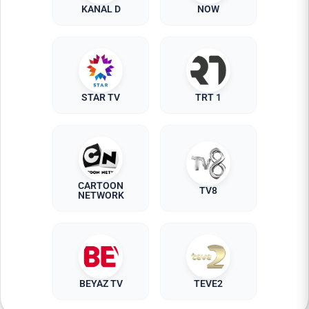
KANAL D
NOW
STAR TV
TRT 1
CARTOON
TV8
NETWORK
BEYAZ TV
TEVE2