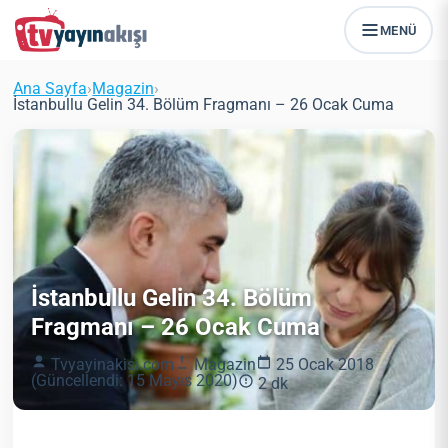
MENÜ
Ana Sayfa
›
Magazin
›
İstanbullu Gelin 34. Bölüm Fragmanı – 26 Ocak Cuma
İstanbullu Gelin 34. Bölüm
Fragmanı – 26 Ocak Cuma
Tvyayinakisi.com
Magazin
25 Ocak 2018
(Güncellendi: 15 Mayıs 2020)
2 dk