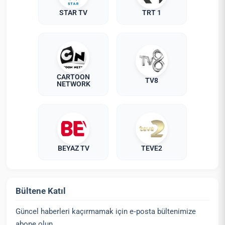
STAR TV
TRT 1
CARTOON
TV8
NETWORK
BEYAZ TV
TEVE2
Bültene Katıl
Güncel haberleri kaçırmamak için e‑posta bültenimize
abone olun.