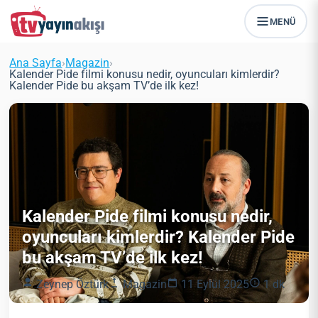
MENÜ
Ana Sayfa
›
Magazin
›
Kalender Pide filmi konusu nedir, oyuncuları kimlerdir?
Kalender Pide bu akşam TV’de ilk kez!
Kalender Pide filmi konusu nedir,
oyuncuları kimlerdir? Kalender Pide
bu akşam TV’de ilk kez!
Zeynep Öztürk
Magazin
11 Eylül 2025
1 dk