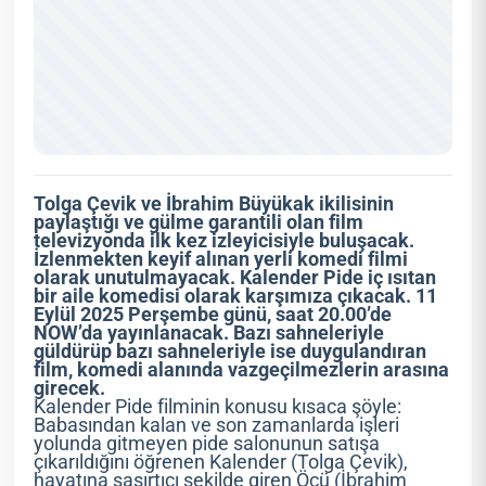
Tolga Çevik ve İbrahim Büyükak ikilisinin
paylaştığı ve gülme garantili olan film
televizyonda ilk kez izleyicisiyle buluşacak.
İzlenmekten keyif alınan yerli komedi filmi
olarak unutulmayacak. Kalender Pide iç ısıtan
bir aile komedisi olarak karşımıza çıkacak. 11
Eylül 2025 Perşembe günü, saat 20.00’de
NOW’da yayınlanacak. Bazı sahneleriyle
güldürüp bazı sahneleriyle ise duygulandıran
film, komedi alanında vazgeçilmezlerin arasına
girecek.
Kalender Pide filminin konusu kısaca şöyle:
Babasından kalan ve son zamanlarda işleri
yolunda gitmeyen pide salonunun satışa
çıkarıldığını öğrenen Kalender (Tolga Çevik),
hayatına şaşırtıcı şekilde giren Öcü (İbrahim