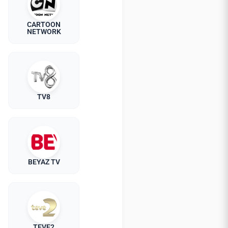
CARTOON
NETWORK
TV8
BEYAZ TV
TEVE2