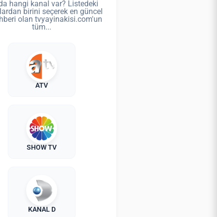
da hangi kanal var? Listedeki
lardan birini seçerek en güncel
hberi olan tvyayinakisi.com'un
tüm...
ATV
SHOW TV
KANAL D