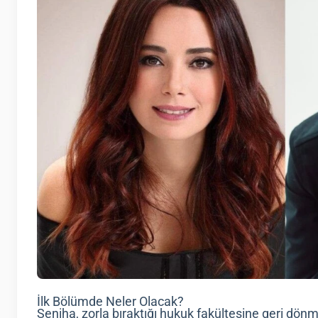
İlk Bölümde Neler Olacak?
Seniha, zorla bıraktığı hukuk fakültesine geri dön