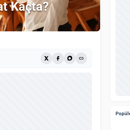
at Kaçta?
Popüle