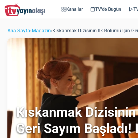
Kanallar
TV'de Bugün
TV
Ana Sayfa
›
Magazin
›
Kıskanmak Dizisinin İlk Bölümü İçin G
Kıskanmak Dizisinin 
Geri Sayım Başladı!