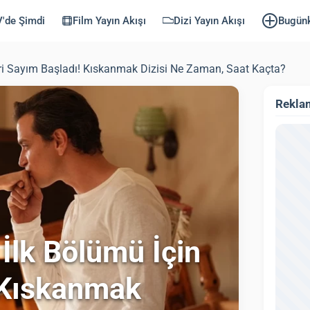
'de Şimdi
Film Yayın Akışı
Dizi Yayın Akışı
Bugün
eri Sayım Başladı! Kıskanmak Dizisi Ne Zaman, Saat Kaçta?
Rekla
İlk Bölümü İçin
 Kıskanmak