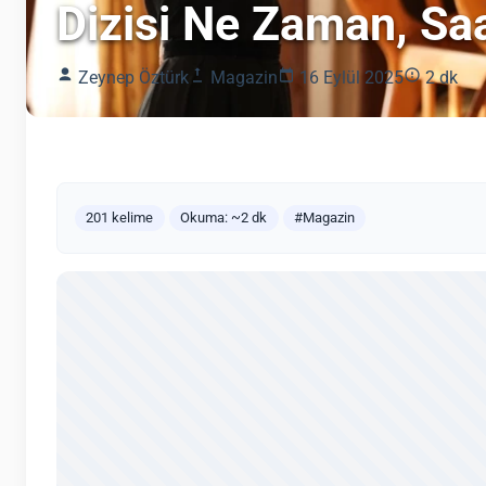
Dizisi Ne Zaman, Sa
Zeynep Öztürk
Magazin
16 Eylül 2025
2 dk
201 kelime
Okuma: ~2 dk
#Magazin