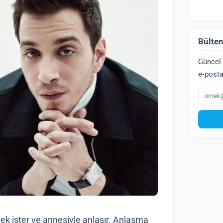
Bülten
Güncel 
e‑posta
E‑post
mek ister ve annesiyle anlaşır. Anlaşma