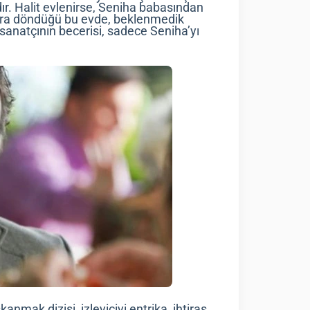
ır. Halit evlenirse, Seniha babasından
sonra döndüğü bu evde, beklenmedik
 sanatçının becerisi, sadece Seniha’yı
kanmak dizisi, izleyiciyi entrika, ihtiras