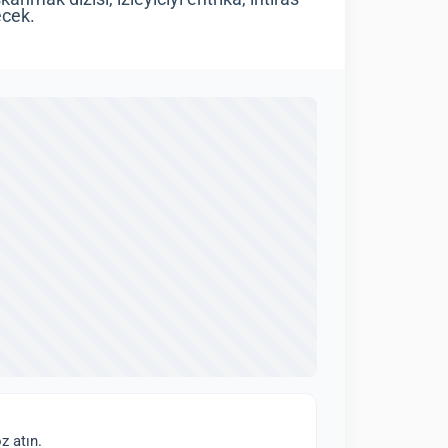
ecek.
z atın.