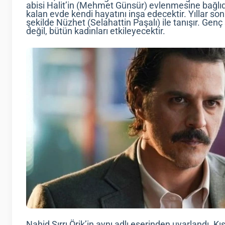
abisi Halit’in (Mehmet Günsür) evlenmesine bağlıd
kalan evde kendi hayatını inşa edecektir. Yıllar 
şekilde Nüzhet (Selahattin Paşalı) ile tanışır. Genç
değil, bütün kadınları etkileyecektir.
Nahid Sırrı Örik’in aynı adlı eserinden uyarlandı. Kıs