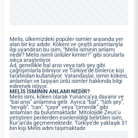
Melis, ülkemizdeki popüler isimler arasında yer
alan bir kız adıdır. Kökeni ve çeşitli anlamlarıyla
ilgi uyandıran bu isim, “Melis isminin anlamı
nedir? Melis isimli ünlüler kimler?” gibi sorularla
sıkça araştırılıyor.
Ad, genellikle bal arısı veya tatlı şey gibi
çağrışımlarla biliniyor ve Türkiye’de binlerce kişi
tarafından kullanılıyor. Vatandaşlar, ismin kökeni,
anlamları ve taşıyan ünlü isimler hakkında bilgi
edinmek istiyor.
MELİS İSMİNİN ANLAMI NEDİR?
Melis ismi, köken olarak Yunanca’ya dayanır ve
“bal arısı” anlamına gelir. Ayrıca “bal”, “tatlı şey”,
“sevgili”, “can”, “çayır” veya “çimenlik” gibi
anlamları da bulunmaktadır. Mitolojide Zeus’u
yetiştiren perilerden esinlenildiği belirtilen isim,
Kur’an’da geçmemektedir. Türkiye’de yaklaşık 31
bin kişi Melis adını taşımaktadır.