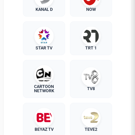
KANAL D
NOW
STAR TV
TRT 1
CARTOON
TV8
NETWORK
BEYAZ TV
TEVE2