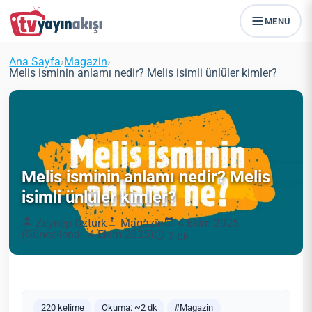
MENÜ
Ana Sayfa
›
Magazin
›
Melis isminin anlamı nedir? Melis isimli ünlüler kimler?
Melis isminin anlamı nedir? Melis
isimli ünlüler kimler?
Zeynep Öztürk
Magazin
4 Ekim 2025
(Güncellendi: 4 Ekim 2025)
2 dk
220 kelime
Okuma: ~2 dk
#Magazin