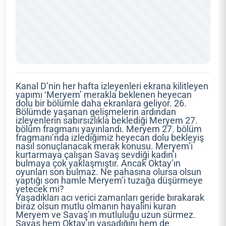
Kanal D’nin her hafta izleyenleri ekrana kilitleyen
yapımı ‘Meryem’ merakla beklenen heyecan
dolu bir bölümle daha ekranlara geliyor. 26.
Bölümde yaşanan gelişmelerin ardından
izleyenlerin sabırsızlıkla beklediği Meryem 27.
bölüm fragmanı yayınlandı. Meryem 27. bölüm
fragmanı’nda izlediğimiz heyecan dolu bekleyiş
nasıl sonuçlanacak merak konusu. Meryem’i
kurtarmaya çalışan Savaş sevdiği kadın’ı
bulmaya çok yaklaşmıştır. Ancak Oktay’ın
oyunları son bulmaz. Ne pahasına olursa olsun
yaptığı son hamle Meryem’i tuzağa düşürmeye
yetecek mi?
Yaşadıkları acı verici zamanları geride bırakarak
biraz olsun mutlu olmanın hayalini kuran
Meryem ve Savaş’ın mutluluğu uzun sürmez.
Savaş hem Oktay’ın yaşadığını hem de