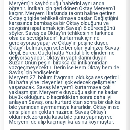
Meryem’in kaybolduğu haberini aynı anda
öğrenir. İntikan için geri dönen Oktay Meryem’i
kaçırır. Meryem’i kafsında takıntı haline getiren
Oktay gitgide tehlikeli olmaya başlar. Değiştiğini
karşısında bambaşka bir Oktay olduğunu ve
sevgisini ıspatlamak için Savaş’ı öldüreceğünü
söyler. Savaş da Oktay’ın tehlikesinin farkında
olsa da sevdiği kadın’ı kurtarmak için ne
gerekiyorsa yapar ve Oktay’ın peşine düşer.
Oktay’ı bulmak için seferber olan yalnızca Savaş
değil, Burcu, Güçlü hatta Yurdal bile elinden ne
geliyorsa yapar. Oktay’ın yaptıklarını duyan
Suzan Onun peşini bıraksa da intikamından
vazgeçmeyecektir. Derin ise Hem Oktay hem de
Savaş için endişelenir.
Meryem 27. bölüm fragmanı oldukça ses getirdi.
Bu hafta yine izleyenleri şok edecek gelişmeler
yaşanacak. Savaş Meryem’i kurtarmaya çok
yaklaşmıştır. Meryem’e duyduğu aşkın ne kadar
büyük olduğunu o kaçırıldıktan sonra daha iyi
anlayan Savaş, onu kurtardıktan sonra bir dakika
bile yanından ayırmamaya kararlıdır. Oktay’ın ise
sinsi planları çoktan hazırdır. Savaş Oktay’ı
öldürmek zorunda kasa bile bunu yapmayı ve
Meryemi de alıp kaçmayı kafasına koymuştur.