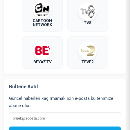
CARTOON
TV8
NETWORK
BEYAZ TV
TEVE2
Bültene Katıl
Güncel haberleri kaçırmamak için e‑posta bültenimize
abone olun.
E‑posta