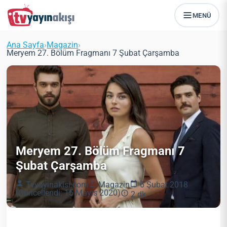
MENÜ
Ana Sayfa
›
Magazin
›
Meryem 27. Bölüm Fragmanı 7 Şubat Çarşamba
Meryem 27. Bölüm Fragmanı 7
Şubat Çarşamba
Tvyayinakisi.com
Magazin
6 Şubat 2018
(Güncellendi: 15 Mayıs 2020)
2 dk