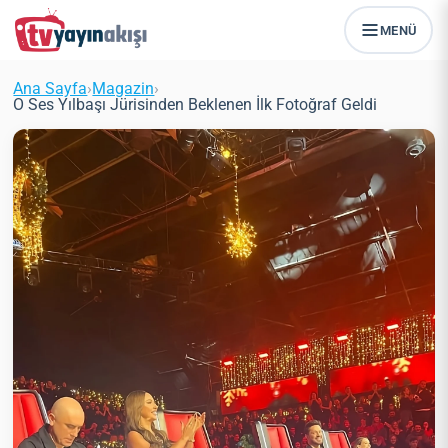
MENÜ
Ana Sayfa
›
Magazin
›
O Ses Yılbaşı Jürisinden Beklenen İlk Fotoğraf Geldi