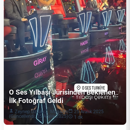
O Ses Yılbaşı Jürisinden Beklenen
İlk Fotoğraf Geldi
Zeynep Öztürk
Magazin
25 Aralık 2025
(Güncellendi: 25 Aralık 2025)
1 dk