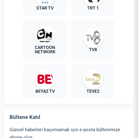
STAR TV
TRT 1
CARTOON
TV8
NETWORK
BEYAZ TV
TEVE2
Bültene Katıl
Güncel haberleri kaçırmamak için e‑posta bültenimize
abone olun.