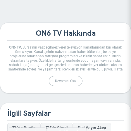
ON6 TV Hakkında
ON6 TV
, Bursa’nın vazgeçilmez yerel televizyon kanallarından biri olarak
öne çıkıyor. Kanal, şehrin nabzını tutan haber bültenleri, belediye
projelerine odaklanan tartışma programları ve kültür sanat etkinliklerini
ekranlara taşıyor. Özellikle hafta içi günlerde yoğunlaşan yayınlarında,
sabah kuşağında güncel gelişmeleri aktaran haberler yer alırken, akşam
saatlerinde söyleşi ve yaşam tarzı içerikleri izleyicileriyle buluşuyor. Hafta
sonları ise daha rahat bir tempo ile tekrar yayınlar ve özel belgeseller
dikkat çekiyor.
Devamını Oku
Bursa merkezli bu kanal, 1995’ten beri yayın hayatında ve 2019’da
yenilenen kimliğiyle “yeni nesil televizyon” sloganıyla yoluna devam
ediyor. Hasan Özdemir’in sahibi olduğu ON6 TV, yerel gündemi yakından
takip etmek isteyenler için ideal bir seçenek. Örneğin, “ON6 TV programları
nelerdir?” diye merak edenler için kanalın akışında spor yorumları, sağlık
sohbetleri ve eğitim odaklı içerikler sıkça yer alıyor.
Kanalı izlemek isteyenler, Türksat uydusu üzerinden 12685 V 30000
İlgili Sayfalar
frekans ayarlarıyla erişebilir. Ayrıca Digiturk’te 232 numaralı kanalda, D-
Smart’ta 206 numaralı kanalda ve Kablo TV’de 40 numaralı kanalda
yayın yapıyor. Bu platformlar sayesinde Bursa dışından da kolayca takip
edilebiliyor. “ON6 TV frekans bilgileri nedir?” sorusuna yanıt olarak bu
TV'de Bugün
TV'de Şimdi
Dizi Yayın Akışı
detaylar, uydu alıcılarında doğru ayarlamayı sağlar.