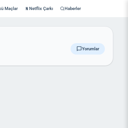
kü Maçlar
Netflix Çarkı
Haberler
chat_bubble
Yorumlar