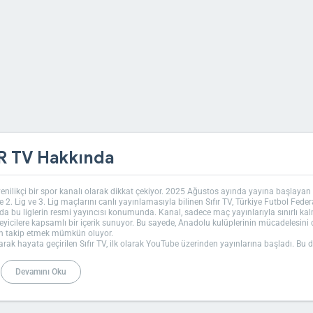
IR TV Hakkında
 yenilikçi bir spor kanalı olarak dikkat çekiyor. 2025 Ağustos ayında yayına başlayan
e 2. Lig ve 3. Lig maçlarını canlı yayınlamasıyla bilinen Sıfır TV, Türkiye Futbol Fed
 bu liglerin resmi yayıncısı konumunda. Kanal, sadece maç yayınlarıyla sınırlı kal
zleyicilere kapsamlı bir içerik sunuyor. Bu sayede, Anadolu kulüplerinin mücadelesini
n takip etmek mümkün oluyor.
arak hayata geçirilen Sıfır TV, ilk olarak YouTube üzerinden yayınlarına başladı. Bu di
ndan, Türksat uydusu üzerinden uydu yayınına geçerek erişimini genişletti. Sıfır TV fr
00 frekansıyla yayın yapıyor. Bu bilgilerle uydu alıcınızı ayarlayarak kanalı kolay
Devamını Oku
nebiliyor. Bu platformlar, kanalın Türk TV izleyicilerine ulaşmasını sağlıyor ve futbo
şesini erişilebilir kılıyor.
 ve yönetmen Bilal Kalyoncu’nun sahibi olduğu
Bi Kanal
bünyesinde faaliyet gösteriyo
ağlıyor. Ancak bu detaylar, kanalın spor odaklı içeriğinin önüne geçmiyor; asıl odak