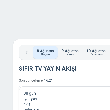
8
Ağustos
9
Ağustos
10
Ağustos
chevron_left
Bugün
Yarın
Pazartesi
SIFIR TV YAYIN AKIŞI
Son güncelleme:
16:21
Bu gün
için yayın
akışı
bulunam