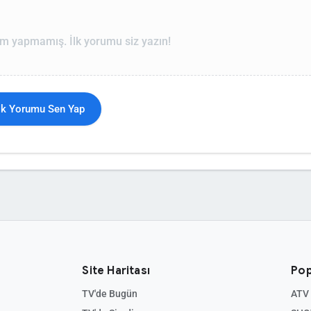
m yapmamış. İlk yorumu siz yazın!
İlk Yorumu Sen Yap
Site Haritası
Pop
TV'de Bugün
ATV