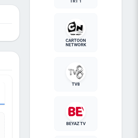
TRT 1
 canlı
uların
izlenir
tıyor.
ığı,
rneğin,
CARTOON
lıyor.
NETWORK
r. Bu,
rak
u bir
 Sıfır
deki
 da övgü
TV8
BEYAZ TV