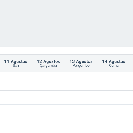
11
Ağustos
12
Ağustos
13
Ağustos
14
Ağustos
ch
Salı
Çarşamba
Perşembe
Cuma