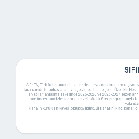
SIF
Sıfır TV, Türk futbolunun alt liglerindeki heyecanı ekranlara taşıyan
kısa sürede futbolseverlerin vazgeçilmezi haline geldi. Özellikle Nesin
ile yapılan anlaşma sayesinde 2025-2026 ve 2026-2027 sezonlarında
maç öncesi analizler, röportajlar ve haftalık özet programlarıyla i
yakında
Kanalın kuruluş hikayesi oldukça ilginç. Bi Kanal’ın ikinci kanalı ol
yaklaşım, özellikle genç izleyiciler arasında büyük ilgi gördü. Ardı
nedir diye merak edenler için, Türksat 4A uydusunda 12379 H 300
bulabilirsiniz. Ayrıca, D-Smart platformunda 81. kanal üzerinden izle
kö
Sıfır TV’nin sahibi kim sorusu sıkça soruluyor. Kanal, yapımcı
Kalyoncu’nun deneyimi, kanalın kaliteli yayınlar yapmasına katkı s