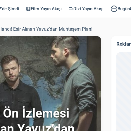
'de Şimdi
Film Yayın Akışı
Dizi Yayın Akışı
Bugün
mlandı! Esir Alınan Yavuz’dan Muhteşem Plan!
Rekla
 Ön İzlemesi
nan Yavuz’dan