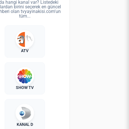
da hangi kanal var? Listedeki
lardan birini seçerek en güncel
hberi olan tvyayinakisi.com'un
tüm...
ATV
SHOW TV
KANAL D