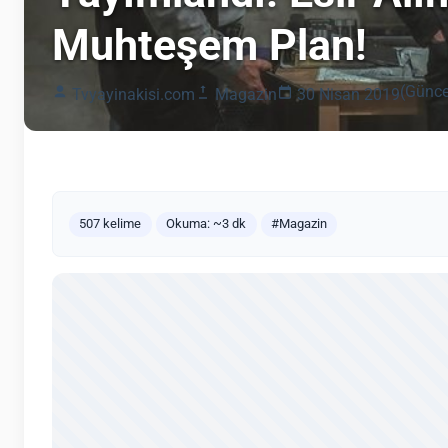
Muhteşem Plan!
(Günce
Tvyayinakisi.com
Magazin
30 Nisan 2019
507 kelime
Okuma: ~3 dk
#Magazin