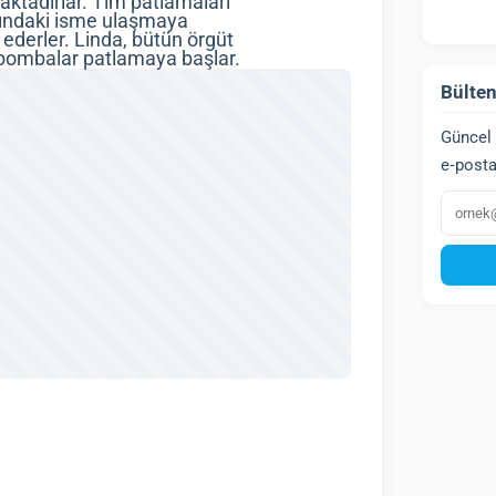
aktadırlar. Tim patlamaları
asındaki isme ulaşmaya
 ederler. Linda, bütün örgüt
a bombalar patlamaya başlar.
Bülten
Güncel 
e‑posta
E‑post