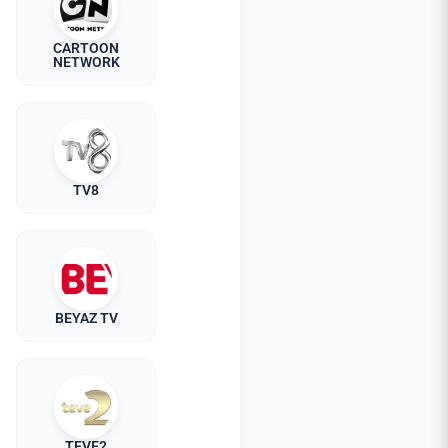
CARTOON
NETWORK
TV8
BEYAZ TV
TEVE2