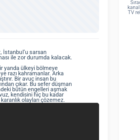
Sıra
kanal
TV re
, İstanbul’u sarsan
ması ile zor durumda kalacak.
 Bir yanda ülkeyi bölmeye
meye razı kahramanlar. Arka
tırır. Bir avuç insan bu
ğrından çıkar. Bu sefer düşman
ndeki bütün engelleri aşmak
uz, kendisini hiç bu kadar
 karanlık olayları çözemez.