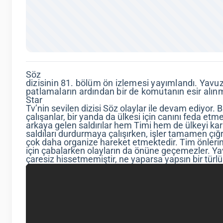
Söz
dizisinin 81. bölüm ön izlemesi yayımlandı. Yavuz
patlamaların ardından bir de komutanın esir alın
Star
Tv’nin sevilen dizisi Söz olaylar ile devam ediyor.
çalışanlar, bir yanda da ülkesi için canını feda et
arkaya gelen saldırılar hem Timi hem de ülkeyi karış
saldıları durdurmaya çalışırken, işler tamamen çı
çok daha organize hareket etmektedir. Tim önleri
için çabalarken olayların da önüne geçemezler. Yav
çaresiz hissetmemiştir, ne yaparsa yapsın bir türlü