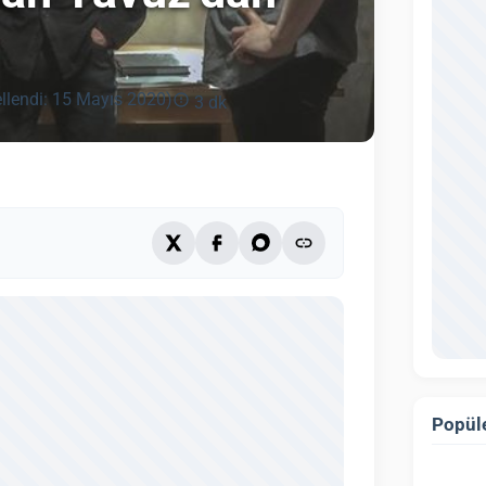
llendi: 15 Mayıs 2020)
3 dk
Popüle