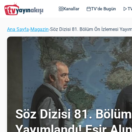
Kanallar
TV'de Bugün
TV
Ana Sayfa
›
Magazin
›
Söz Dizisi 81. Bölüm Ön İzlemesi Yayı
Söz Dizisi 81. Bölüm
Yayımlandı! Esir Alı