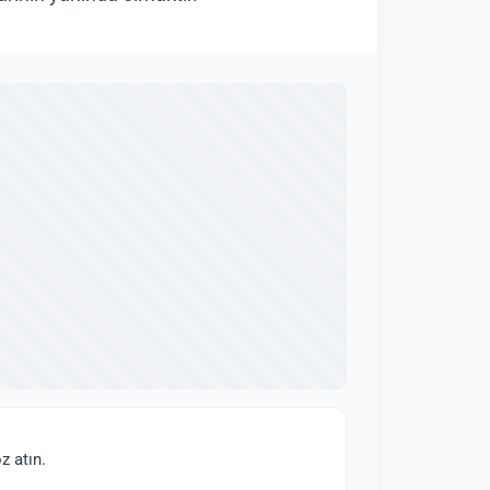
z atın.