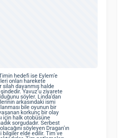
Timin hedefi ise Eylem’e
eri onları harekete
ir silah dayanmış halde
şindedir. Yavuz’u ziyarete
lduğunu söyler. Linda’dan
elerinin arkasındaki ismi
alanması bile oyunun bir
 yaşanan korkunç bir olay
sı için halk otobüsüne
 sadık sorgudadır. Serbest
olacağını söyleyen Dragan’ın
ilgiler elde edilir. Tim ve