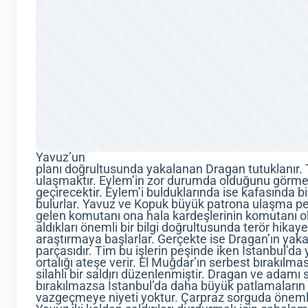
Yavuz’un
planı doğrultusunda yakalanan Dragan tutuklanır. 
ulaşmaktır. Eylem’in zor durumda olduğunu görmel
geçirecektir. Eylem’i bulduklarında ise kafasında b
bulurlar. Yavuz ve Kopuk büyük patrona ulaşma pe
gelen komutanı ona hala kardeşlerinin komutanı o
aldıkları önemli bir bilgi doğrultusunda terör hikay
araştırmaya başlarlar. Gerçekte ise Dragan’ın yak
parçasıdır. Tim bu işlerin peşinde iken İstanbul’da
ortalığı ateşe verir. El Muğdar’ın serbest bırakılma
silahlı bir saldırı düzenlenmiştir. Dragan ve adamı
bırakılmazsa İstanbul’da daha büyük patlamaların 
vazgeçmeye niyeti yoktur. Çarpraz sorguda önemli b