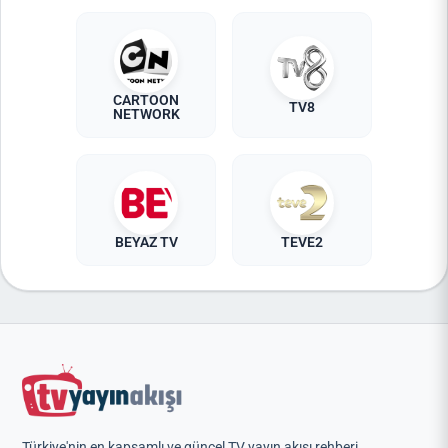
CARTOON
TV8
NETWORK
BEYAZ TV
TEVE2
Türkiye'nin en kapsamlı ve güncel TV yayın akışı rehberi.