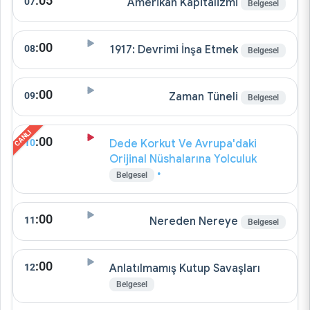
:05
07
Amerikan Kapitalizmi
Belgesel
:00
08
1917: Devrimi İnşa Etmek
Belgesel
:00
09
Zaman Tüneli
Belgesel
:00
10
Dede Korkut Ve Avrupa'daki
Orijinal Nüshalarına Yolculuk
•
Belgesel
:00
11
Nereden Nereye
Belgesel
:00
12
Anlatılmamış Kutup Savaşları
Belgesel