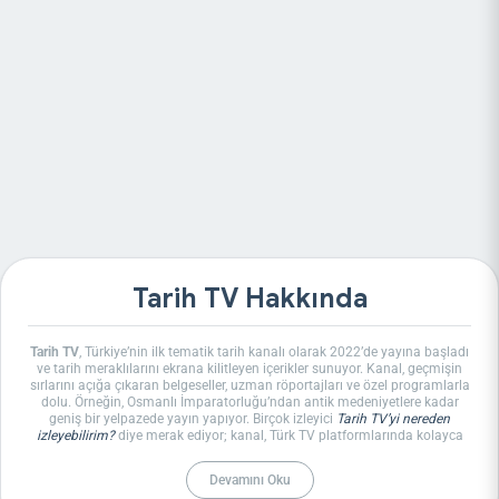
Tarih TV Hakkında
Tarih TV
, Türkiye’nin ilk tematik tarih kanalı olarak 2022’de yayına başladı
ve tarih meraklılarını ekrana kilitleyen içerikler sunuyor. Kanal, geçmişin
sırlarını açığa çıkaran belgeseller, uzman röportajları ve özel programlarla
dolu. Örneğin, Osmanlı İmparatorluğu’ndan antik medeniyetlere kadar
geniş bir yelpazede yayın yapıyor. Birçok izleyici
Tarih TV’yi nereden
izleyebilirim?
diye merak ediyor; kanal, Türk TV platformlarında kolayca
erişilebilir durumda. Türksat KabloTV’de 51. kanalda, Tivibu’da 3 ve 101.
kanallarda, Turkcell TV+’ta 96. kanalda, Digiturk’te 184. kanalda ve D-
Devamını Oku
Smart’ta 65. kanalda yer alıyor. Uydu frekansı ise Türksat 4A üzerinden