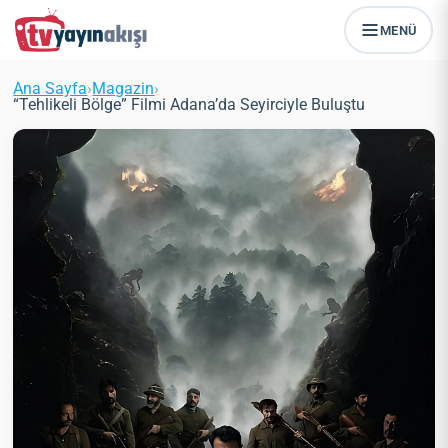
MENÜ
Ana Sayfa
›
Magazin
›
“Tehlikeli Bölge” Filmi Adana’da Seyirciyle Buluştu