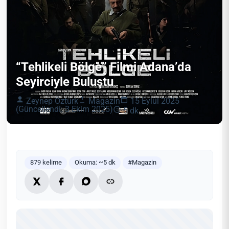
“Tehlikeli Bölge” Filmi Adana’da
Seyirciyle Buluştu
Zeynep Öztürk
Magazin
15 Eylül 2025
(Güncellendi: 3 Ekim 2025)
5 dk
879 kelime
Okuma: ~5 dk
#Magazin