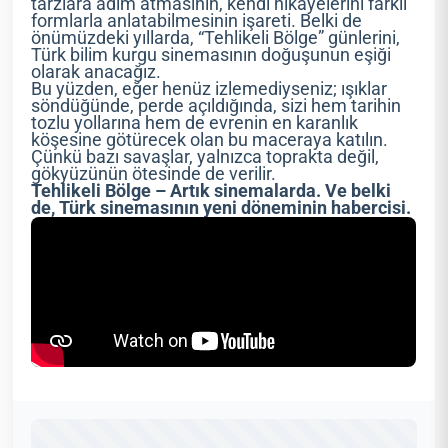
tarzlara adım atmasının, kendi hikâyelerini farklı
formlarla anlatabilmesinin işareti. Belki de
önümüzdeki yıllarda, “Tehlikeli Bölge” günlerini,
Türk bilim kurgu sinemasının doğuşunun eşiği
olarak anacağız.
Bu yüzden, eğer henüz izlemediyseniz; ışıklar
söndüğünde, perde açıldığında, sizi hem tarihin
tozlu yollarına hem de evrenin en karanlık
köşesine götürecek olan bu maceraya katılın.
Çünkü bazı savaşlar, yalnızca toprakta değil,
gökyüzünün ötesinde de verilir.
Tehlikeli Bölge – Artık sinemalarda. Ve belki
de, Türk sinemasının yeni döneminin habercisi.