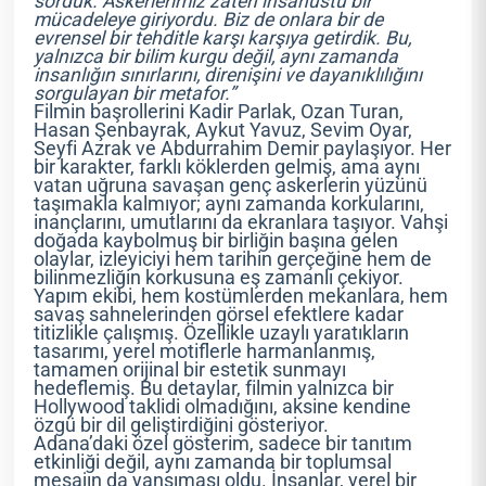
sorduk. Askerlerimiz zaten insanüstü bir
mücadeleye giriyordu. Biz de onlara bir de
evrensel bir tehditle karşı karşıya getirdik. Bu,
yalnızca bir bilim kurgu değil, aynı zamanda
insanlığın sınırlarını, direnişini ve dayanıklılığını
sorgulayan bir metafor.”
Filmin başrollerini Kadir Parlak, Ozan Turan,
Hasan Şenbayrak, Aykut Yavuz, Sevim Oyar,
Seyfi Azrak ve Abdurrahim Demir paylaşıyor. Her
bir karakter, farklı köklerden gelmiş, ama aynı
vatan uğruna savaşan genç askerlerin yüzünü
taşımakla kalmıyor; aynı zamanda korkularını,
inançlarını, umutlarını da ekranlara taşıyor. Vahşi
doğada kaybolmuş bir birliğin başına gelen
olaylar, izleyiciyi hem tarihin gerçeğine hem de
bilinmezliğin korkusuna eş zamanlı çekiyor.
Yapım ekibi, hem kostümlerden mekanlara, hem
savaş sahnelerinden görsel efektlere kadar
titizlikle çalışmış. Özellikle uzaylı yaratıkların
tasarımı, yerel motiflerle harmanlanmış,
tamamen orijinal bir estetik sunmayı
hedeflemiş. Bu detaylar, filmin yalnızca bir
Hollywood taklidi olmadığını, aksine kendine
özgü bir dil geliştirdiğini gösteriyor.
Adana’daki özel gösterim, sadece bir tanıtım
etkinliği değil, aynı zamanda bir toplumsal
mesajın da yansıması oldu. İnsanlar, yerel bir