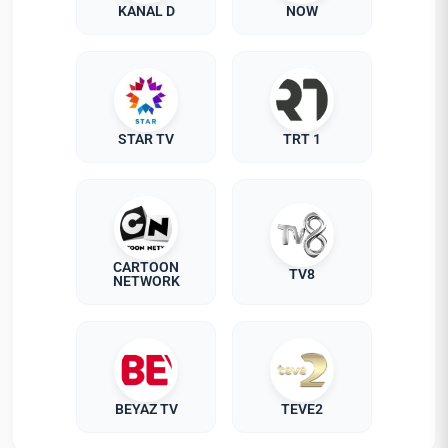
KANAL D
NOW
STAR TV
TRT 1
CARTOON
TV8
NETWORK
BEYAZ TV
TEVE2