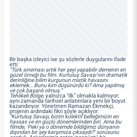
Bir başka izleyici ise şu sözlerle duygularını ifade
etti:
“Türk sineması artık her şeyi yapabilir demenin en
güzel örneği bu film. Kurtuluş Savaşı’nın dramatik
derinliğine bilim kurgunun mistik havasını
eklemek… Bunu kim düşünürdü ki? Ama yapılmış
ve çok başarılı olmuş.”
Tehlikeli Bölge
, yalnızca “ilk” olmakla kalmıyor;
aynı zamanda tarihsel anlatımlara yeni bir boyut
kazandırıyor. Yönetmen Ramazan Ekmekçi,
projenin ardındaki fikri şöyle açıklıyor:
“Kurtuluş Savaşı, bizim kolektif belleğimizin en
hassas ve en güçlü dönemlerinden biri. Ama bu
filmde, ‘Peki ya o dönemde bildiğimiz dünyanın
dışından bir şey karşımıza çıksaydı?’ sorusunu