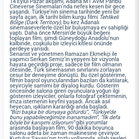
14 Eylül Pazar akşamı, Adana M1 AVM Paribu
Cineverse Sinemaları’nda nefes kesen bir gece
yaşandı. Türkiye’nin sinema tarihinde yeni bir
sayfa açan, ilk tarihi bilim kurgu filmi
Tehlikeli
Bölge (Dark Territory)
, bu kez Adanalı
sinemaseverlerle özel bir buluşmaya ev sahipliği
yaptı. Daha önce Mersin’de büyük beğeni
toplayan film, şimdi Güneydoğu Anadolu’nun
kalbinde, coşkulu bir izleyici kitlesi önünde
perdeye yansıdı.
Senarist ve yönetmen Ramazan Ekmekçi ile
yapımcı Serkan Semiz’in yepyeni bir vizyonla
hayata geçirdiği proje, sadece bir film olmanın
ötesinde, Türk sinemasının sınırlarını zorlayan
cesur bir deneyime dönüştü. Bu özel gösterime,
filmin başrol oyuncularından bazıları da katılarak,
seyirciyle samimi bir diyalog kurdu. Gösterim
öncesinde salona giren oyunculara yoğun ilgi
gösteren izleyiciler, onlarla fotoğraf çektirmenin,
imza istemenin keyfini yaşadı. Ancak asıl
heyecan, ışıkların karardığı anda başladı.
“Bizi başka bir dünyaya götürdü”
,
“Türkiye’de
bunu yapabileceğimize inanamadım”
,
“İlk defa
böyle bir karışımı izliyorum”
gibi yorumlar
arasında başlayan film, 90 dakika boyunca
salonu adeta bir zaman makinesine çeviriyor.
Kurtuluş Savaşı’nın tozlu yollarında, silah sesleri