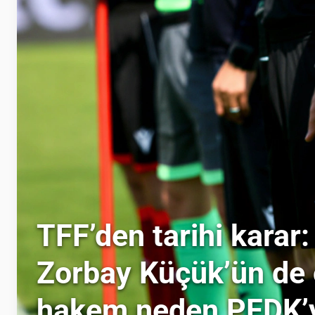
TFF’den tarihi karar:
Zorbay Küçük’ün de
hakem neden PFDK’y