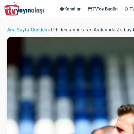
Kanallar
TV'de Bugün
TV
Ana Sayfa
›
Gündem
›
TFF’den tarihi karar: Aralarında Zorba