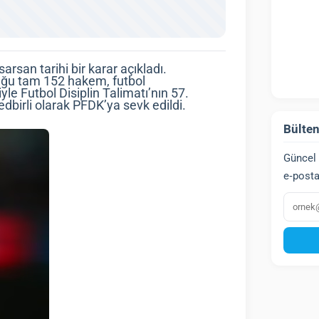
rsan tarihi bir karar açıkladı.
uğu tam 152 hakem, futbol
le Futbol Disiplin Talimatı’nın 57.
dbirli olarak PFDK’ya sevk edildi.
Bülten
Güncel 
e‑posta
E‑post