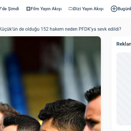
'de Şimdi
Film Yayın Akışı
Dizi Yayın Akışı
Bugün
y Küçük’ün de olduğu 152 hakem neden PFDK’ya sevk edildi?
Rekla