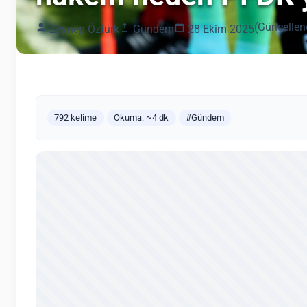
(Güncellen
Zeynep Öztürk
Gündem
28 Ekim 2025
792 kelime
Okuma: ~4 dk
#Gündem