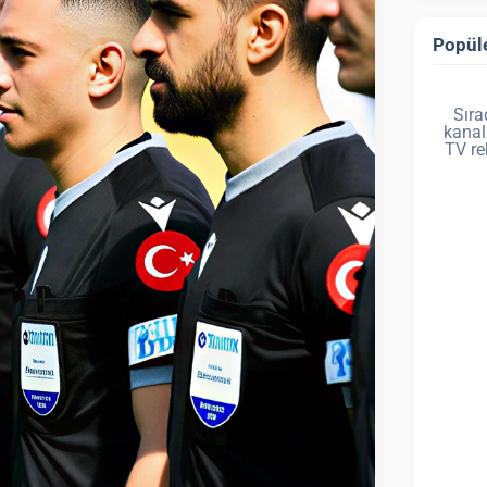
Popüle
Sıra
kanal
TV re