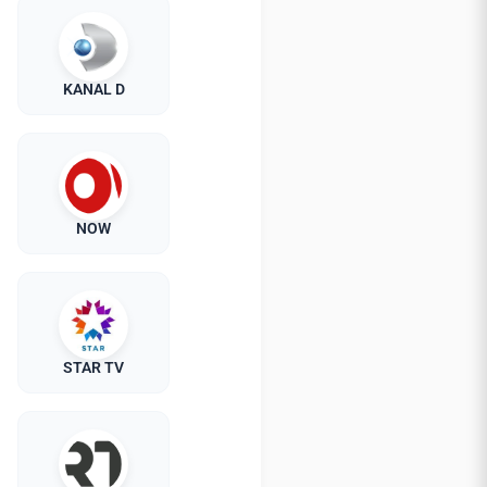
KANAL D
NOW
STAR TV