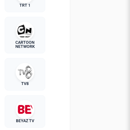
TRT 1
CARTOON
NETWORK
TV8
BEYAZ TV