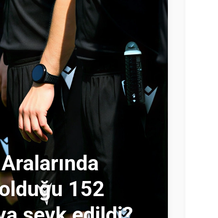
 Aralarında
 olduğu 152
a sevk edildi?