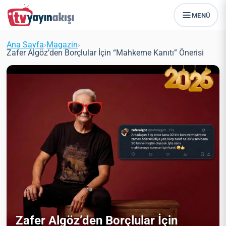
MENÜ
Ana Sayfa
›
Magazin
›
Zafer Algöz’den Borçlular İçin “Mahkeme Kanıtı” Önerisi
Zafer Algöz’den Borçlular İçin