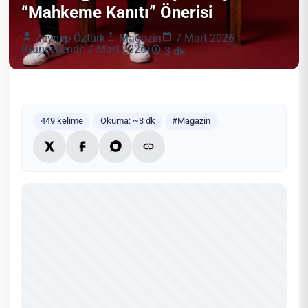
“Mahkeme Kanıtı” Önerisi
Zeynep Öztürk
Magazin
7 Mart 2026
(Güncellendi: 7 Mart 2026)
3 dk
449 kelime
Okuma: ~3 dk
#Magazin