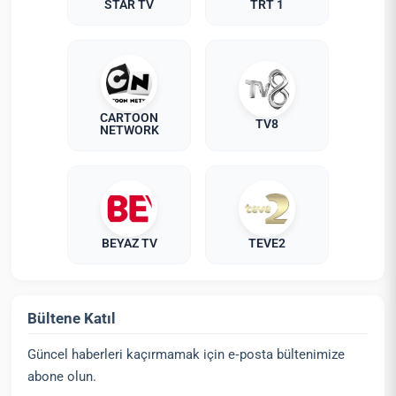
STAR TV
TRT 1
CARTOON
TV8
NETWORK
BEYAZ TV
TEVE2
Bültene Katıl
Güncel haberleri kaçırmamak için e‑posta bültenimize
abone olun.