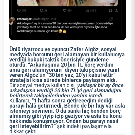
Ünlü tiyatrocu ve oyuncu Zafer Algöz, sosyal
medyada borcunu geri alamayan bir kullanıcıya
verdiği hukuki taktik önerisiyle gündeme
oturdu. “Arkadaşıma 20 bin TL borç verdim
ama geri alamıyorum” diyen takipçisine yanıt
veren Algöz’ün “30 bin yaz, 20’yi kabul ettir”
stratejisi kısa sürede binlerce paylaşım aldı.
Bir sosyal medya kullanıcısı,
yaklaşık bir ay önce
arkadaşına verdiği 20 bin TL’yi geri alamadığını
belirterek takipçilerinden yardım istedi.
Kullanıcı,
“1 hafta sonra getireceğim dediği
parayı hâlâ getirmedi. Bende de bir huy var asla
istemeyi sevmem. O da sanki hiç benden borç
almamış gibi yiyip içip geziyor ve asla bu konu
hakkında konuşmuyor. Ondan bu parayı nasıl
geri isteyebilirim?”
şeklindeki paylaşımıyla
dikkat çekti.