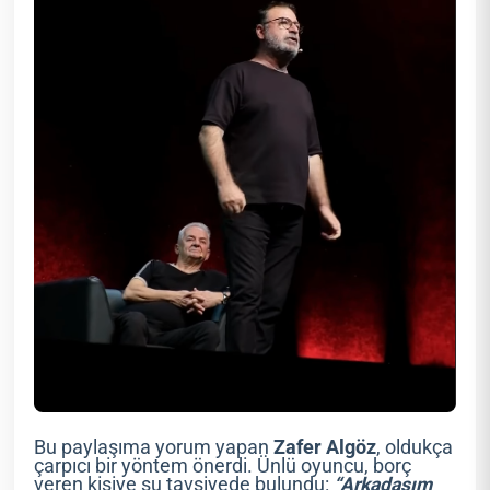
Bu paylaşıma yorum yapan
Zafer Algöz
, oldukça
çarpıcı bir yöntem önerdi. Ünlü oyuncu, borç
veren kişiye şu tavsiyede bulundu:
“Arkadaşım