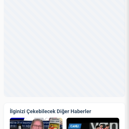
İlginizi Çekebilecek Diğer Haberler