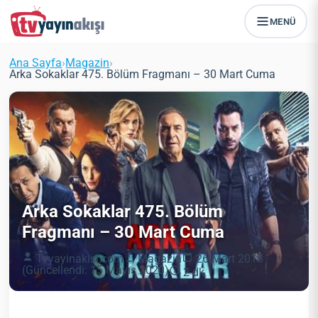
MENÜ
Ana Sayfa
›
Magazin
›
Arka Sokaklar 475. Bölüm Fragmanı – 30 Mart Cuma
Arka Sokaklar 475. Bölüm
Fragmanı – 30 Mart Cuma
Tvyayinakisi.com
Magazin
26 Mart 2018
(Güncellendi: 15 Mayıs 2020)
2 dk