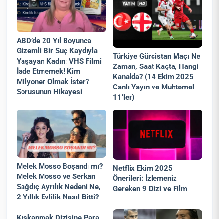
ABD’de 20 Yıl Boyunca
Gizemli Bir Suç Kaydıyla
Türkiye Gürcistan Maçı Ne
Yaşayan Kadın: VHS Filmi
Zaman, Saat Kaçta, Hangi
İade Etmemek! Kim
Kanalda? (14 Ekim 2025
Milyoner Olmak İster?
Canlı Yayın ve Muhtemel
Sorusunun Hikayesi
11’ler)
Melek Mosso Boşandı mı?
Netflix Ekim 2025
Melek Mosso ve Serkan
Önerileri: İzlemeniz
Sağdıç Ayrılık Nedeni Ne,
Gereken 9 Dizi ve Film
2 Yıllık Evlilik Nasıl Bitti?
Kıskanmak Dizisine Para