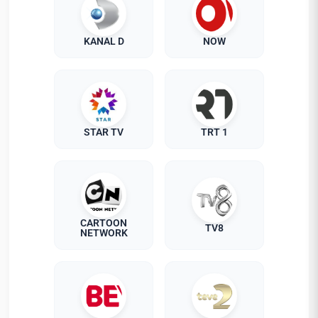
KANAL D
NOW
STAR TV
TRT 1
CARTOON
TV8
NETWORK