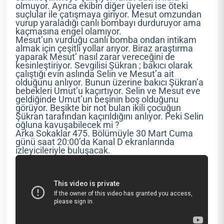
olmuyor. Ayrıca ekibin diğer üyeleri ise öteki
suçlular ile çatışmaya giriyor. Mesut omzundan
vurup yaraladığı canlı bombayı durduruyor ama
kaçmasına engel olamıyor.
Mesut’un vurduğu canlı bomba ondan intikam
almak için çeşitli yollar arıyor. Biraz araştırma
yaparak Mesut’ nasıl zarar vereceğini de
kesinleştiriyor. Sevgilisi Şükran ; bakıcı olarak
çalıştığı evin aslında Selin ve Mesut’a ait
olduğunu anlıyor. Bunun üzerine bakıcı Şükran’a
bebekleri Umut’u kaçırtıyor. Selin ve Mesut eve
geldiğinde Umut’un beşinin boş olduğunu
görüyor. Beşikte bir not bulan ikili çocuğun
Şükran tarafından kaçırıldığını anlıyor. Peki Selin
oğluna kavuşabilecek mi ?
Arka Sokaklar 475. Bölümüyle 30 Mart Cuma
günü saat 20:00’da Kanal D ekranlarında
izleyicileriyle buluşacak.