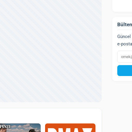
Bülten
Güncel 
e‑posta
E‑post