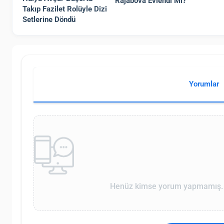
Rajabova Evlendi Mi?
Takıp Fazilet Rolüyle Dizi
Setlerine Döndü
Yorumlar
Henüz kimse yorum yapmamış. İ