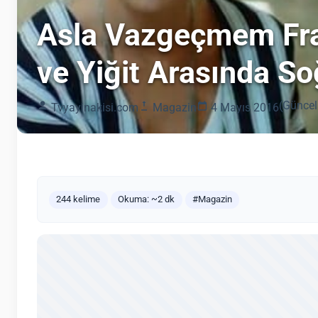
Asla Vazgeçmem Fr
ve Yiğit Arasında S
(Güncel
Tvyayinakisi.com
Magazin
4 Mayıs 2016
244 kelime
Okuma: ~2 dk
#Magazin