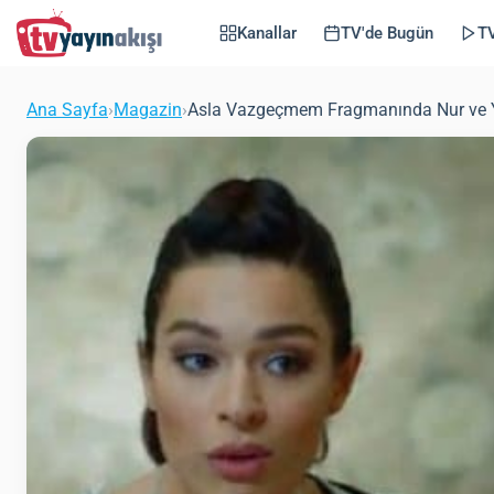
Kanallar
TV'de Bugün
TV
Ana Sayfa
›
Magazin
›
Asla Vazgeçmem Fragmanında Nur ve Y