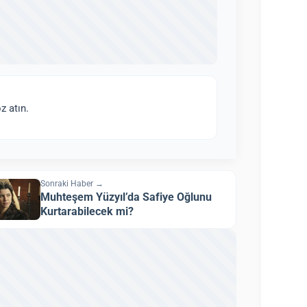
z atın.
Sonraki Haber →
Muhteşem Yüzyıl’da Safiye Oğlunu
Kurtarabilecek mi?