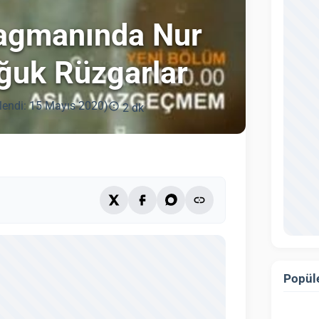
agmanında Nur
oğuk Rüzgarlar
lendi: 15 Mayıs 2020)
2 dk
Popüle