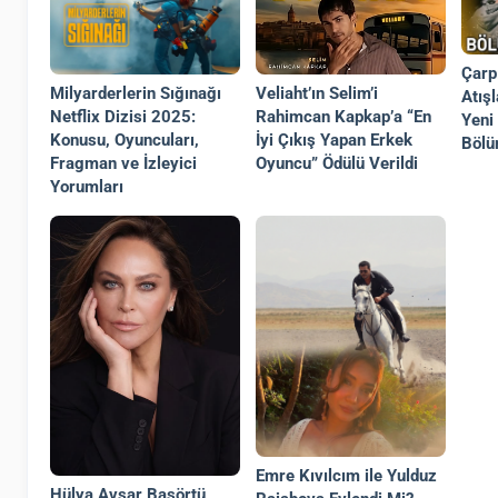
Çarpı
Veliaht’ın Selim’i
Milyarderlerin Sığınağı
Atışl
Rahimcan Kapkap’a “En
Netflix Dizisi 2025:
Yeni
İyi Çıkış Yapan Erkek
Konusu, Oyuncuları,
Bölü
Oyuncu” Ödülü Verildi
Fragman ve İzleyici
Yorumları
Emre Kıvılcım ile Yulduz
Hülya Avşar Başörtü