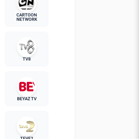
CARTOON
NETWORK
TV8
BEYAZ TV
TEVE2