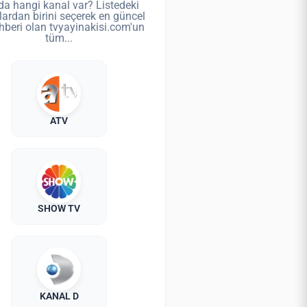
da hangi kanal var? Listedeki
lardan birini seçerek en güncel
hberi olan tvyayinakisi.com'un
tüm...
ATV
SHOW TV
KANAL D