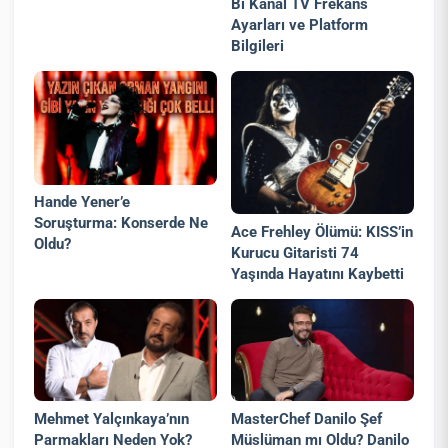
Bi Kanal TV Frekans
Ayarları ve Platform
Bilgileri
Hande Yener’e
Soruşturma: Konserde Ne
Ace Frehley Ölümü: KISS’in
Oldu?
Kurucu Gitaristi 74
Yaşında Hayatını Kaybetti
Mehmet Yalçınkaya’nın
MasterChef Danilo Şef
Parmakları Neden Yok?
Müslüman mı Oldu? Danilo