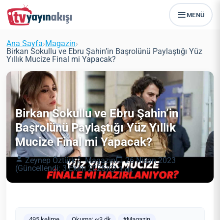
MENÜ
Ana Sayfa
›
Magazin
›
Birkan Sokullu ve Ebru Şahin’in Başrolünü Paylaştığı Yüz
Yıllık Mucize Final mi Yapacak?
Birkan Sokullu ve Ebru Şahin’in
Başrolünü Paylaştığı Yüz Yıllık
Mucize Final mi Yapacak?
Zeynep Öztürk
Magazin
26 Nisan 2023
(Güncellendi: 3 Ekim 2025)
3 dk
495 kelime
Okuma: ~3 dk
#Magazin