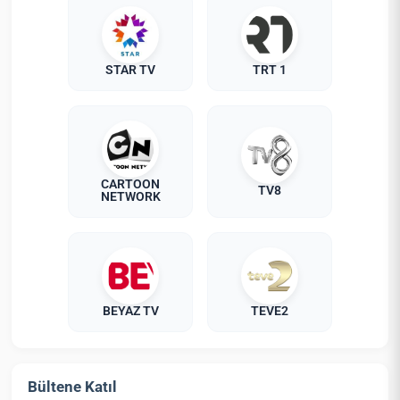
STAR TV
TRT 1
CARTOON
TV8
NETWORK
BEYAZ TV
TEVE2
Bültene Katıl