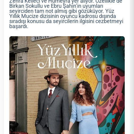
Zehra Kelleci ve Hümeyra yer alıyor. Özellikle de
Birkan Sokullu ve Ebru Şahin’in uyumları
seyirciden tam not almış gibi gözüküyor. Yüz
Yıllık Mucize dizisinin oyuncu kadrosu dışında
sıradışı konusu da seyircilerin ilgisini cezbetmeyi
başardı.