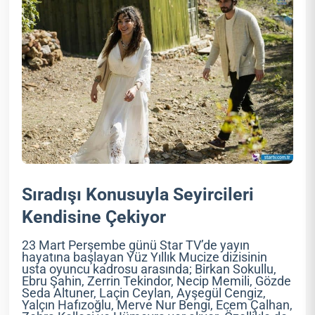
Sıradışı Konusuyla Seyircileri
Kendisine Çekiyor
23 Mart Perşembe günü Star TV’de yayın
hayatına başlayan Yüz Yıllık Mucize dizisinin
usta oyuncu kadrosu arasında; Birkan Sokullu,
Ebru Şahin, Zerrin Tekindor, Necip Memili, Gözde
Seda Altuner, Laçin Ceylan, Ayşegül Cengiz,
Yalçın Hafızoğlu, Merve Nur Bengi, Ecem Çalhan,