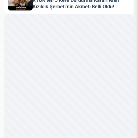
RTÜK’ten 5 Kere Durdurma Kararı Alan
Kızılcık Şerbeti’nin Akıbeti Belli Oldu!