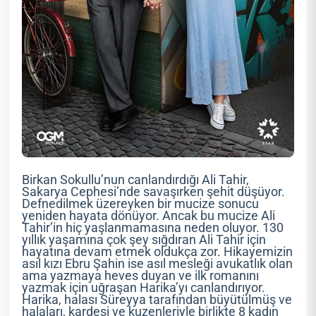
Birkan Sokullu’nun canlandırdığı Ali Tahir,
Sakarya Cephesi’nde savaşırken şehit düşüyor.
Defnedilmek üzereyken bir mucize sonucu
yeniden hayata dönüyor. Ancak bu mucize Ali
Tahir’in hiç yaşlanmamasına neden oluyor. 130
yıllık yaşamına çok şey sığdıran Ali Tahir için
hayatına devam etmek oldukça zor. Hikayemizin
asıl kızı Ebru Şahin ise asıl mesleği avukatlık olan
ama yazmaya heves duyan ve ilk romanını
yazmak için uğraşan Harika’yı canlandırıyor.
Harika, halası Süreyya tarafından büyütülmüş ve
halaları, kardeşi ve kuzenleriyle birlikte 8 kadın