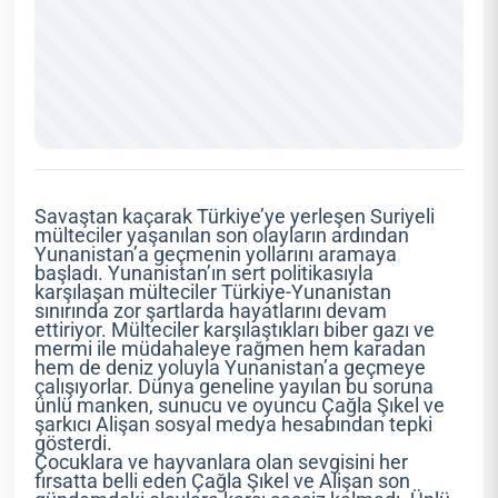
Savaştan kaçarak Türkiye’ye yerleşen Suriyeli
mülteciler yaşanılan son olayların ardından
Yunanistan’a geçmenin yollarını aramaya
başladı. Yunanistan’ın sert politikasıyla
karşılaşan mülteciler Türkiye-Yunanistan
sınırında zor şartlarda hayatlarını devam
ettiriyor. Mülteciler karşılaştıkları biber gazı ve
mermi ile müdahaleye rağmen hem karadan
hem de deniz yoluyla Yunanistan’a geçmeye
çalışıyorlar. Dünya geneline yayılan bu soruna
ünlü manken, sunucu ve oyuncu Çağla Şıkel ve
şarkıcı Alişan sosyal medya hesabından tepki
gösterdi.
Çocuklara ve hayvanlara olan sevgisini her
fırsatta belli eden Çağla Şıkel ve Alişan son