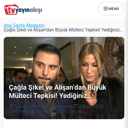
MENÜ
Ana Sayfa
›
Magazin
›
Çağla Şıkel ve Alişan’dan Büyük Mülteci Tepkisi! Yediğiniz…
Çağla Şıkel ve Alişan’dan Büyük
Mülteci Tepkisi! Yediğiniz…
Tvyayinakisi.com
Magazin
3 Mart 2020
(Güncellendi: 15 Mayıs 2020)
3 dk