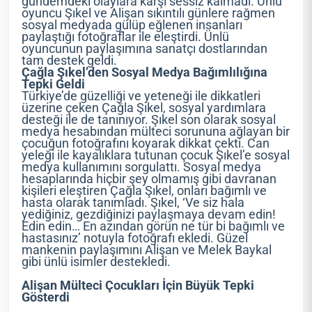
gündemdeki olaylara karşı sessiz kalmadı. Ünlü
oyuncu Şıkel ve Alişan sıkıntılı günlere rağmen
sosyal medyada gülüp eğlenen insanları
paylaştığı fotoğraflar ile eleştirdi. Ünlü
oyuncunun paylaşımına sanatçı dostlarından
tam destek geldi.
Çağla Şıkel’den Sosyal Medya Bağımlılığına
Tepki Geldi
Türkiye’de güzelliği ve yeteneği ile dikkatleri
üzerine çeken Çağla Şıkel, sosyal yardımlara
desteği ile de tanınıyor. Şıkel son olarak sosyal
medya hesabından mülteci sorununa ağlayan bir
çocuğun fotoğrafını koyarak dikkat çekti. Can
yeleği ile kayalıklara tutunan çocuk Şıkel’e sosyal
medya kullanımını sorgulattı. Sosyal medya
hesaplarında hiçbir şey olmamış gibi davranan
kişileri eleştiren Çağla Şıkel, onları bağımlı ve
hasta olarak tanımladı. Şıkel, ‘Ve siz hala
yediğiniz, gezdiğinizi paylaşmaya devam edin!
Edin edin… En azından görün ne tür bi bağımlı ve
hastasınız’ notuyla fotoğrafı ekledi. Güzel
mankenin paylaşımını Alişan ve Melek Baykal
gibi ünlü isimler destekledi.
Alişan Mülteci Çocukları İçin Büyük Tepki
Gösterdi