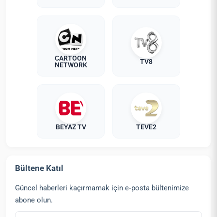
CARTOON
TV8
NETWORK
BEYAZ TV
TEVE2
Bültene Katıl
Güncel haberleri kaçırmamak için e‑posta bültenimize
abone olun.
E‑posta