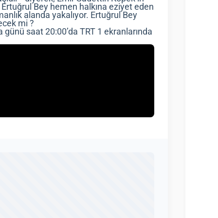
or. Ertuğrul Bey hemen halkına eziyet eden
anlık alanda yakalıyor. Ertuğrul Bey
ecek mi ?
a günü saat 20:00’da TRT 1 ekranlarında