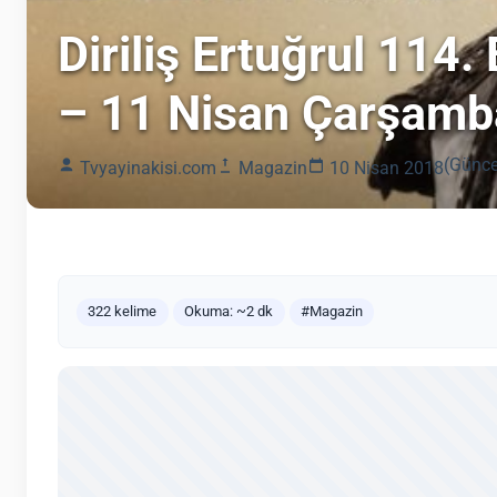
Diriliş Ertuğrul 114
– 11 Nisan Çarşamb
(Günce
Tvyayinakisi.com
Magazin
10 Nisan 2018
322 kelime
Okuma: ~2 dk
#Magazin