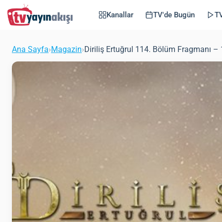
Kanallar
TV'de Bugün
TV
Ana Sayfa
›
Magazin
›
Diriliş Ertuğrul 114. Bölüm Fragmanı 