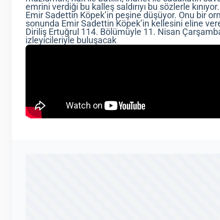
emrini verdiği bu kalleş saldırıyı bu sözlerle kınıy
Emir Sadettin Köpek’in peşine düşüyor. Onu bir orm
sonunda Emir Sadettin Köpek’in kellesini eline ver
Diriliş Ertuğrul 114. Bölümüyle 11. Nisan Çarşamb
izleyicileriyle buluşacak