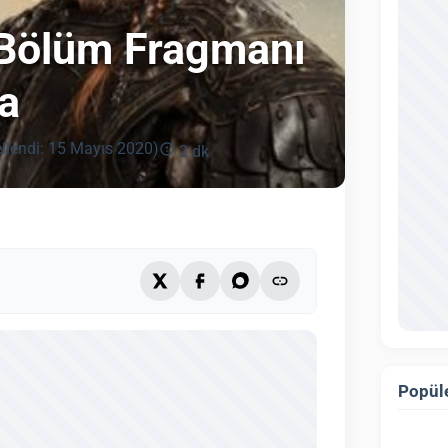
. Bölüm Fragmanı
a
llendi: 15 Mayıs 2020)
2 dk
Popüle