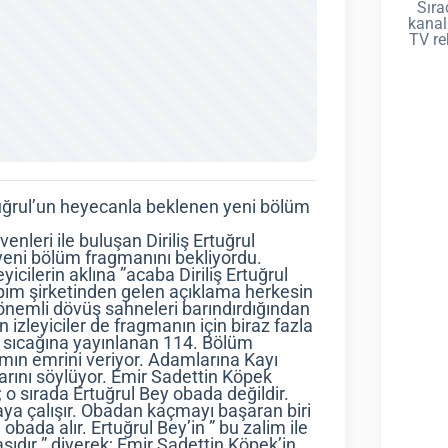
Sıra
kanal
TV re
rtuğrul’un heyecanla beklenen yeni bölüm
leri ile buluşan Diriliş Ertuğrul
yeni bölüm fragmanını bekliyordu.
cilerin aklına ”acaba Diriliş Ertuğrul
apım şirketinden gelen açıklama herkesin
 önemli dövüş sahneleri barındırdığından
zleyiciler de fragmanın için biraz fazla
ı sıcağına yayınlanan 114. Bölüm
mın emrini veriyor. Adamlarına Kayı
rını söylüyor. Emir Sadettin Köpek
n; o sırada Ertuğrul Bey obada değildir.
a çalışır. Obadan kaçmayı başaran biri
 obada alır. Ertuğrul Bey’in ” bu zalim ile
şıdır ” diyerek; Emir Sadettin Köpek’in