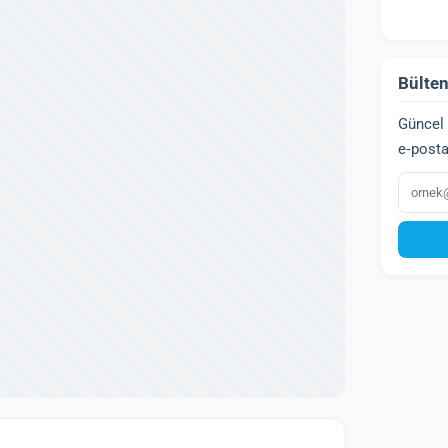
Bülten
Güncel 
e‑posta
E‑post