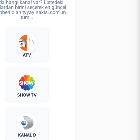
da hangi kanal var? Listedeki
lardan birini seçerek en güncel
hberi olan tvyayinakisi.com'un
tüm...
ATV
SHOW TV
KANAL D