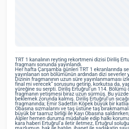
TRT 1 kanalının reyting rekortmeni dizisi Diriliş E
fragmanı sonunda yayınlandı.
Her hafta Çarşamba günleri TRT 1 ekranlarında seven
yayınlanan son bölümünün ardından dizi severler 
Dizinin fragmanının uzun süre yayınlanmaması izleyi
final mi verecek” sorusunu getirip, korkutsa da, y
yüreğine su serpti. Diriliş Ertuğrul’un 114. Bölümü
fragmanın yetişmesi biraz uzun sürmüş. Bu yüzden i
beklemek zorunda kalmış. Diriliş Ertuğrul’un sıcağ
fragmanında; Emir Sadettin Köpek büyük bir katlia
Obasına sızmalarını ve taş üstüne taş bırakmamala
büyük bir taarruz birliği ile Kayı Obasına saldırırke
Alpler hemen duruma müdahale edip halkı korumay
kara haberi Ertuğrul’a iletir iletmez, Ertuğrul soluğu
mazlumun, hak ile batılın, ihanet ile sadakatin sava