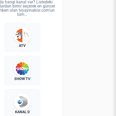
da hangi kanal var? Listedeki
lardan birini seçerek en güncel
hberi olan tvyayinakisi.com'un
tüm...
ATV
SHOW TV
KANAL D