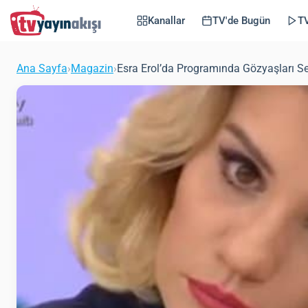
Kanallar
TV'de Bugün
TV
Ana Sayfa
›
Magazin
›
Esra Erol’da Programında Gözyaşları Se