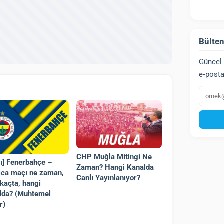
Bülten
Güncel 
e‑posta
E‑post
CHP Muğla Mitingi Ne
lı] Fenerbahçe –
Zaman? Hangi Kanalda
ica maçı ne zaman,
Canlı Yayınlanıyor?
 kaçta, hangi
lda? (Muhtemel
r)