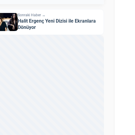
Sonraki Haber →
Halit Ergenç Yeni Dizisi ile Ekranlara
Dönüyor