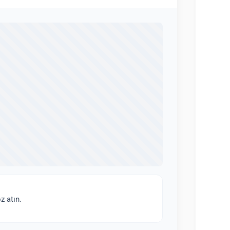
z atın.