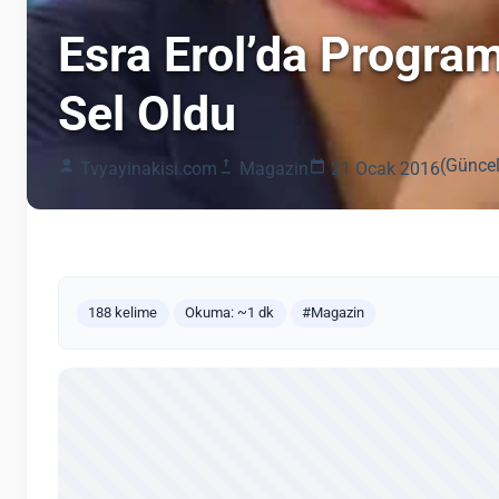
Esra Erol’da Progra
Sel Oldu
(Güncel
Tvyayinakisi.com
Magazin
21 Ocak 2016
188 kelime
Okuma: ~1 dk
#Magazin