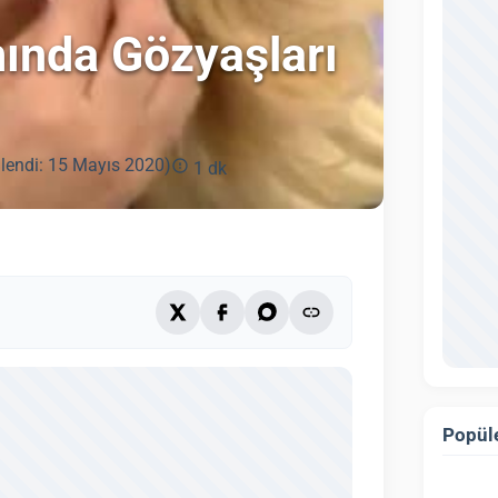
mında Gözyaşları
lendi: 15 Mayıs 2020)
1 dk
Popüle