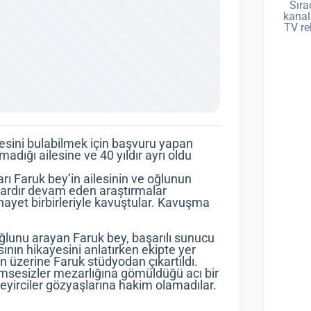
Sıra
kanal
TV re
esini bulabilmek için başvuru yapan
adığı ailesine ve 40 yıldır ayrı oldu
rı Faruk bey’in ailesinin ve oğlunun
alardır devam eden araştırmalar
hayet birbirleriyle kavuştular. Kavuşma
oğlunu arayan Faruk bey, başarılı sunucu
ının hikayesini anlatırken ekipte yer
yın üzerine Faruk stüdyodan çıkartıldı.
kimsesizler mezarlığına gömüldüğü acı bir
seyirciler gözyaşlarına hakim olamadılar.