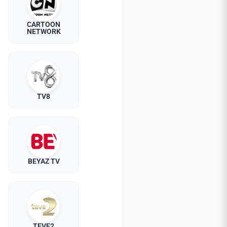
CARTOON
NETWORK
TV8
BEYAZ TV
TEVE2