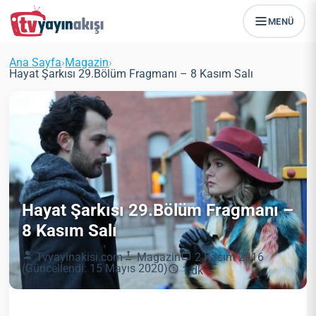
MENÜ
Ana Sayfa
›
Magazin
›
Hayat Şarkısı 29.Bölüm Fragmanı – 8 Kasım Salı
Hayat Şarkısı 29.Bölüm Fragmanı –
8 Kasım Salı
Tvyayinakisi.com
Magazin
2 Kasım 2016
(Güncellendi: 15 Mayıs 2020)
1 dk