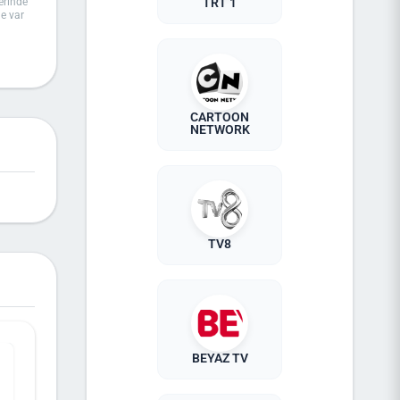
erinde
TRT 1
ne var
rıslı iş
lda yer
rsiniz.
hangi
 anlar
CARTOON
NETWORK
TV8
BEYAZ TV