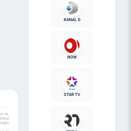
KANAL D
NOW
STAR TV
in ilk
dikkat
rneğin,