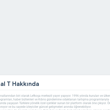
al T Hakkında
nallarından biri olarak Lefkoşa merkezli yayın yapıyor. 1996 yılında kurulan ve ülken
programları, haber bültenleri ve Kıbrıs gündemine odaklanan tartışma programlarıyla 
dışında yaşayan Türklere yönelik özel içerikler sunan bir platform olarak öne çıkıyor. Ö
ınıyor ve bu sayede izleyiciler güncel gelişmeleri anında öğrenebiliyor.