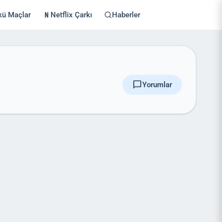
kü Maçlar
Netflix Çarkı
Haberler
chat_bubble
Yorumlar