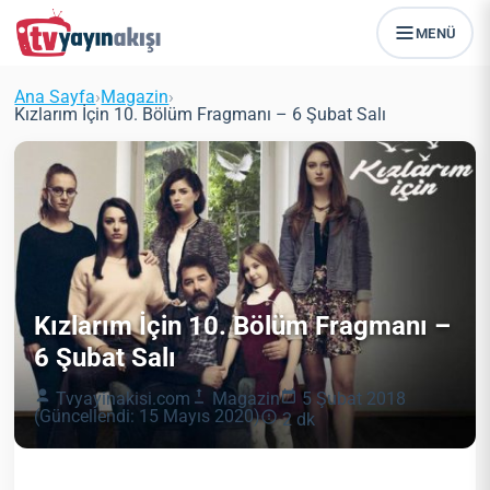
MENÜ
Ana Sayfa
›
Magazin
›
Kızlarım İçin 10. Bölüm Fragmanı – 6 Şubat Salı
Kızlarım İçin 10. Bölüm Fragmanı –
6 Şubat Salı
Tvyayinakisi.com
Magazin
5 Şubat 2018
(Güncellendi: 15 Mayıs 2020)
2 dk