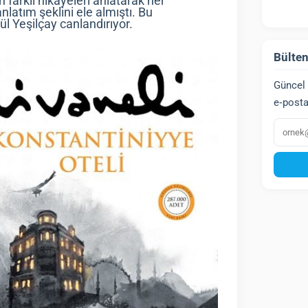
 farklı hikayeleri anlatarak her
latım şeklini ele almıştı. Bu
l Yeşilçay canlandırıyor.
Bülten
Güncel 
e‑posta
E‑post