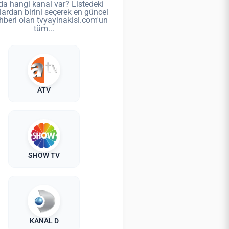
da hangi kanal var? Listedeki
lardan birini seçerek en güncel
hberi olan tvyayinakisi.com'un
tüm...
ATV
SHOW TV
KANAL D