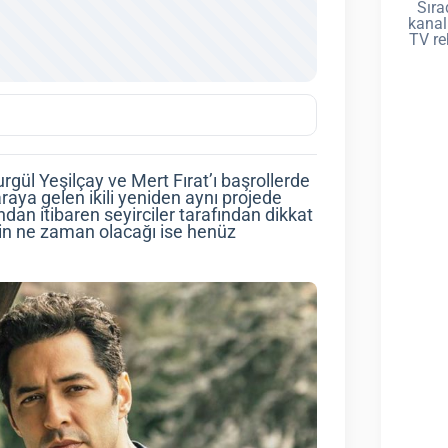
Sıra
kanal
TV re
rgül Yeşilçay ve Mert Fırat’ı başrollerde
araya gelen ikili yeniden aynı projede
ndan itibaren seyirciler tarafından dikkat
nin ne zaman olacağı ise henüz