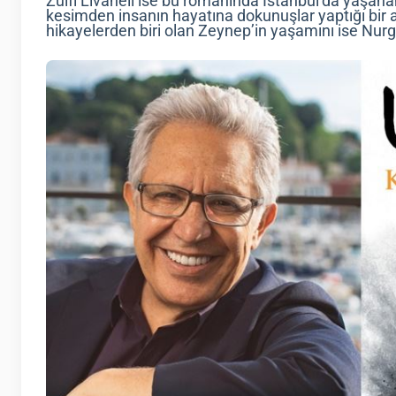
Zülfi Livaneli ise bu romanında İstanbul’da yaşanan
kesimden insanın hayatına dokunuşlar yaptığı bir an
hikayelerden biri olan Zeynep’in yaşamını ise Nurgü