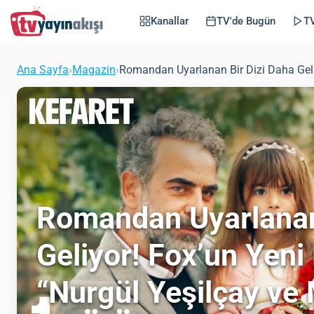
Kanallar
TV'de Bugün
TV
Ana Sayfa
›
Magazin
›
Romandan Uyarlanan Bir Dizi Daha Geliyor
Romandan Uyarlanan
Geliyor! Fox’un Yeni 
“Nurgül Yeşilçay ve M