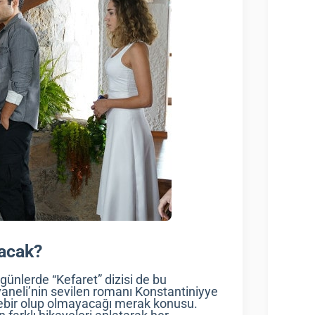
acak?
ünlerde “Kefaret” dizisi de bu
vaneli’nin sevilen romanı Konstantiniyye
irebir olup olmayacağı merak konusu.