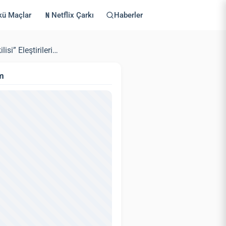
kü Maçlar
Netflix Çarkı
Haberler
si” Eleştirileri…
m