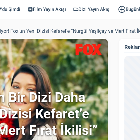
'de Şimdi
Film Yayın Akışı
Dizi Yayın Akışı
Bugün
! Fox’un Yeni Dizisi Kefaret’e “Nurgül Yeşilçay ve Mert Fırat İkili
Rekla
 Bir Dizi Daha
Dizisi Kefaret’e
ert Fırat İkilisi”