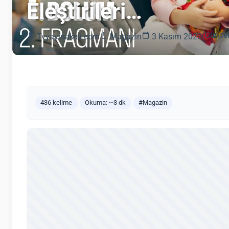
Eleştirileri…
(Güncel
Tvyayinakisi.com
Magazin
3 Kasım 2020
436 kelime
Okuma: ~3 dk
#Magazin