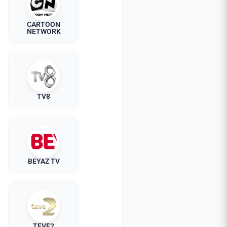
CARTOON
NETWORK
TV8
BEYAZ TV
TEVE2