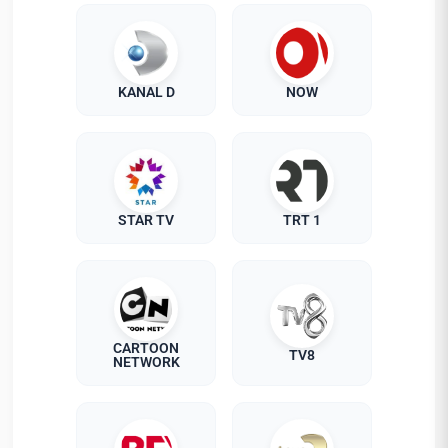
KANAL D
NOW
STAR TV
TRT 1
CARTOON
TV8
NETWORK