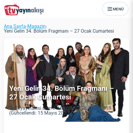
MENÜ
Ana Sayfa
›
Magazin
›
Yeni Gelin 34. Bölüm Fragmanı – 27 Ocak Cumartesi
Yeni Gelin 34. Bölüm Fragmanı –
27 Ocak Cumartesi
Tvyayinakisi.com
Magazin
26 Ocak 2018
(Güncellendi: 15 Mayıs 2020)
2 dk