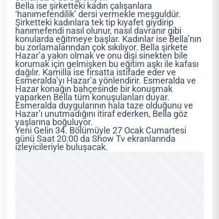
Bella ise şirketteki kadın çalışanlara
‘hanımefendilik’ dersi vermekle meşguldür.
Şirketteki kadınlara tek tip kıyafet giydirip
hanımefendi nasıl olunur, nasıl davranır gibi
konularda eğitmeye başlar. Kadınlar ise Bella’nın
bu zorlamalarından çok sıkılıyor. Bella şirkete
Hazar’a yakın olmak ve onu dişi sinekten bile
korumak için gelmişken bu eğitim aşkı ile kafası
dağılır. Kamilla ise fırsatta istifade eder ve
Esmeralda’yı Hazar’a yönlendirir. Esmeralda ve
Hazar konağın bahçesinde bir konuşmak
yaparken Bella tüm konuşulanları duyar.
Esmeralda duygularının hala taze olduğunu ve
Hazar’ı unutmadığını itiraf ederken, Bella göz
yaşlarına boğuluyor.
Yeni Gelin 34. Bölümüyle 27 Ocak Cumartesi
günü Saat 20:00 da Show Tv ekranlarında
izleyicileriyle buluşacak.