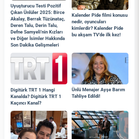
Uyuşturucu Testi Pozitif
Çıkan Ünlüler 2025: Birce
Kalender Pide filmi konusu
Akalay, Berrak Tüzünataç,
nedir, oyuncuları
Deren Talu, Derin Talu,
kimlerdir? Kalender Pide
Defne Samyeli’nin Kızları
bu akşam TV’de ilk kez!
ve Diğer İsimler Hakkında
Son Dakika Gelişmeleri
Ünlü Menajer Ayşe Barım
Digitürk TRT 1 Hangi
Tahliye Edildi!
Kanalda? Digitürk TRT 1
Kaçıncı Kanal?