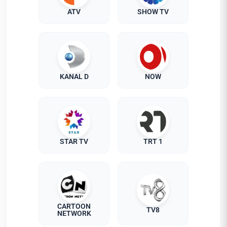
ATV
SHOW TV
KANAL D
NOW
STAR TV
TRT 1
CARTOON
TV8
NETWORK