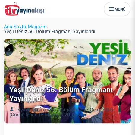
MENÜ
Ana Sayfa
›
Magazin
›
Yeşil Deniz 56. Bölüm Fragmanı Yayınlandı
Yeşil Deniz 56. Bölüm Fragmanı
Yayınlandı
Tvyayinakisi.com
Magazin
17 Ocak 2016
(Güncellendi: 15 Mayıs 2020)
2 dk