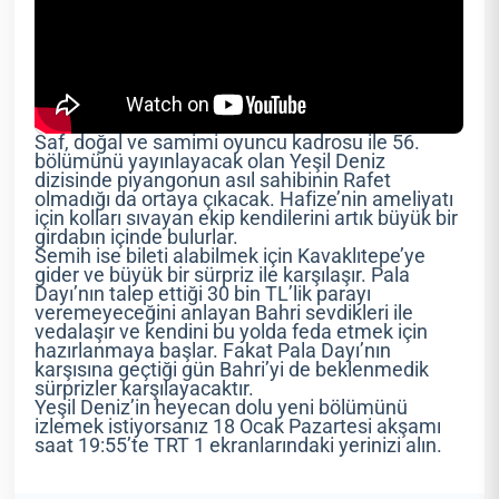
Saf, doğal ve samimi oyuncu kadrosu ile 56.
bölümünü yayınlayacak olan Yeşil Deniz
dizisinde piyangonun asıl sahibinin Rafet
olmadığı da ortaya çıkacak. Hafize’nin ameliyatı
için kolları sıvayan ekip kendilerini artık büyük bir
girdabın içinde bulurlar.
Semih ise bileti alabilmek için Kavaklıtepe’ye
gider ve büyük bir sürpriz ile karşılaşır. Pala
Dayı’nın talep ettiği 30 bin TL’lik parayı
veremeyeceğini anlayan Bahri sevdikleri ile
vedalaşır ve kendini bu yolda feda etmek için
hazırlanmaya başlar. Fakat Pala Dayı’nın
karşısına geçtiği gün Bahri’yi de beklenmedik
sürprizler karşılayacaktır.
Yeşil Deniz’in heyecan dolu yeni bölümünü
izlemek istiyorsanız 18 Ocak Pazartesi akşamı
saat 19:55’te TRT 1 ekranlarındaki yerinizi alın.