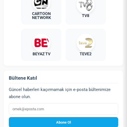
CARTOON
TV8
NETWORK
BEYAZ TV
TEVE2
Bültene Katıl
Güncel haberleri kaçırmamak için e‑posta bültenimize
abone olun.
E‑posta
Abone Ol