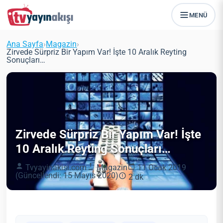
MENÜ
Ana Sayfa
›
Magazin
›
Zirvede Sürpriz Bir Yapım Var! İşte 10 Aralık Reyting
Sonuçları…
Zirvede Sürpriz Bir Yapım Var! İşte
10 Aralık Reyting Sonuçları…
Tvyayinakisi.com
Magazin
11 Ocak 2019
(Güncellendi: 15 Mayıs 2020)
2 dk