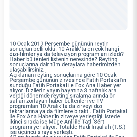
10 Ocak 2019 Perşembe gününün reytin
sonuçları belli oldu. 10 Aralık’ta en çok hangi
dizi-filmler ya da televizyon programları izledi?
Haber bültenleri listenin neresinde? Reyting
sonuçlarına dair tüm detaylara haberimizden
ulaşabilirsiniz.
Açıklanan reyting sonuçlarına göre 10 Ocak
Perşembe gününün zirvesinde Fatih Portakal’ın
sunduğu Fatih Portakal ile Fox Ana Haber yer
alıyor. Dizilerin yayın hayatına 3 haftalık ara
verdği dönemde reyting sıralamalarında ön
safları zorlayan haber bültenleri ve TV
programları 10 Aralık’ta da zirveyi dizi
tekrarlarına ya da filmlere bıraktı. Fatih Portakal
ile Fox Ana Haber’in zirveye yerleştiği listede
ikinci sırada ise Müge Anlı ile Tatlı Sert
programı yer alıyor. Totalde Hadi İnşallah (T.S.)
ise üçüncü sıraya yerleşti.