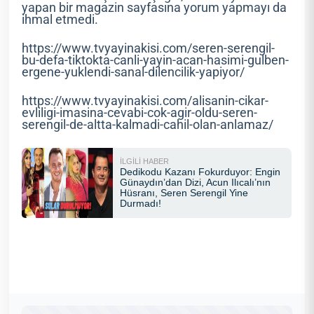
yapan bir magazin sayfasına yorum yapmayı da
ihmal etmedi.
https://www.tvyayinakisi.com/seren-serengil-
bu-defa-tiktokta-canli-yayin-acan-hasimi-gulben-
ergene-yuklendi-sanal-dilencilik-yapiyor/
https://www.tvyayinakisi.com/alisanin-cikar-
evliligi-imasina-cevabi-cok-agir-oldu-seren-
serengil-de-altta-kalmadi-cahil-olan-anlamaz/