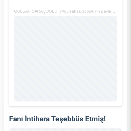
GÜLŞAH SARAÇOĞLU (@gulsahsaracoglu)’in paylaştığı bir gönderi
Fanı İntihara Teşebbüs Etmiş!