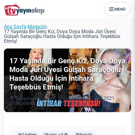
MENÜ
Ana Sayfa
›
Magazin
›
17 Yaşında Bir Genç Kız, Doya Doya Moda Jüri Üyesi
Gülşah Saraçoğlu Hasta Olduğu İçin İntihara Teşebbüs
Etmiş!
17 Yaşında Bir Genç Kız, Doya Doya
Moda Jüri Üyesi Gülşah Saraçoğlu
Hasta Olduğu İçin İntihara
Teşebbüs Etmiş!
Tvyayinakisi.com
Magazin
18 Şubat 2021
(Güncellendi: 19 Şubat 2021)
3 dk
462 kelime
Okuma: ~3 dk
#Magazin