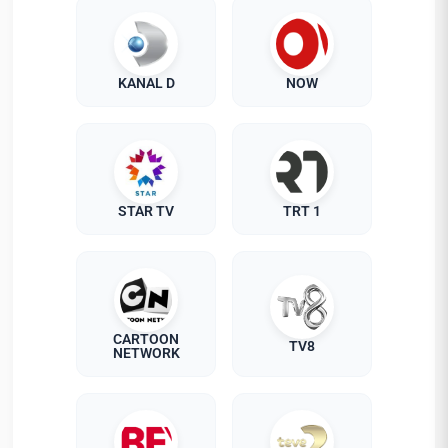
KANAL D
NOW
STAR TV
TRT 1
CARTOON
TV8
NETWORK