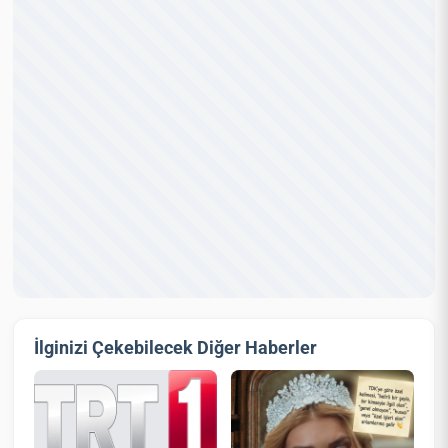
İlginizi Çekebilecek Diğer Haberler