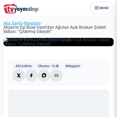
MENÜ
Alişan’ın Eşi Buse Varol’dan
Ağızları Açık Bırakan Şiddet
Ana Sayfa
›
Magazin
›
İddiası: “Çıldırmış Gibiydi!”
Alişan’ın Eşi Buse Varol’dan Ağızları Açık Bırakan Şiddet
İddiası: “Çıldırmış Gibiydi!”
Zeynep Öztürk
Magazin
14 Ocak 2022
(Güncellendi: 3 Ekim 2025)
3 dk
442 kelime
Okuma: ~3 dk
#Magazin