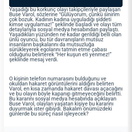
Yaşadığı bu korkunç olayı takipçileriyle paylaşan
Buse Varol, sözlerine “Gülüyorum, çünkü sinirim
çok bozuk. Kadının kadına uyguladığı şiddeti
kimse uygulamaz!” şeklinde başladı ve olayı tüm
detaylarıyla sosyal medya hesabından paylaştı.
Yaşadıkları yüzünden ne kadar gerildiği belli olan
ünlü oyuncu, bu tür davranışların mutsuz
insanların başkalarını da mutsuzluğa
sürükleyerek egolarını tatmin etme çabası
olduğunu belirterek “Her kuşun eti yenmez!”
şeklinde mesaj verdi.
O kişinin telefon numarasını bulduğunu ve
okuldan hakaret görüntülerini aldığını belirten
Varol, en kısa zamanda hakaret davası açacağını
ve bu olayın böyle kapanıp gitmeyeceğini belirtti.
Bu kararını sosyal medya hesabında açıklayan
Buse Varol, olayları yaşatan kişiye bu kararını
duyurmak ister gibiydi. Bakalım önümüzdeki
günlerde bu süreç nasıl işleyecek?