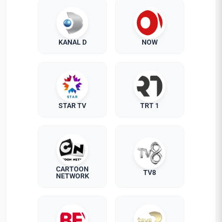
KANAL D
NOW
STAR TV
TRT 1
CARTOON
TV8
NETWORK