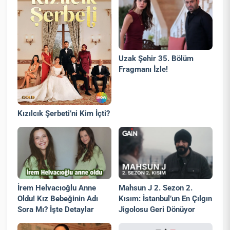
Uzak Şehir 35. Bölüm
Fragmanı İzle!
Kızılcık Şerbeti’ni Kim İçti?
İrem Helvacıoğlu Anne
Mahsun J 2. Sezon 2.
Oldu! Kız Bebeğinin Adı
Kısım: İstanbul’un En Çılgın
Sora Mı? İşte Detaylar
Jigolosu Geri Dönüyor