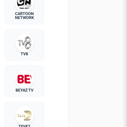
CARTOON
NETWORK
TV8
BEYAZ TV
TEVE2