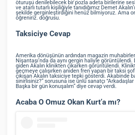
oturuşu denilebilecek bir pozla adeta birilerine sesl
ve atarlı tutarlı kişiliğiyle tanıdığımız Demet Akalı
şekilde gerginleştirdiğini henüz bilmiyoruz. Ama o
öğreniriz. doğrusu.
Taksiciye Cevap
Amerika dönüşünün ardından magazin muhabirler
Nişantaşı’nda da aynı gergin haliyle görüntülend
giden Akalın klinikten çıkarken görüntülendi. Klini
geçmeye çalışırken aniden fren yapan bir taksi şo
çıkışan Akalın taksiciye tepki gösterdi. Akabinde
sinirlisiniz?” sorusuna ise ünlü sanatçı “Arkadaşl
Başka bir gün konuşalım” diye cevap verdi.
Acaba O Omuz Okan Kurt’a mı?