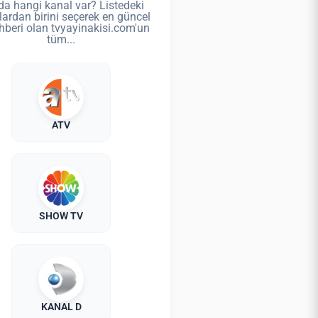
da hangi kanal var? Listedeki
lardan birini seçerek en güncel
hberi olan tvyayinakisi.com'un
tüm...
ATV
SHOW TV
KANAL D