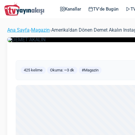
Şaşırttı: Okan Kurt’
Kanallar
TV'de Bugün
TV
Benzetti!
Ana Sayfa
›
Magazin
›
Amerika’dan Dönen Demet Akalın Instagr
(Güncel
Zeynep Öztürk
Magazin
14 Haziran 2021
425 kelime
Okuma: ~3 dk
#Magazin