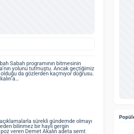
 Sabah Sabah programının bitmesinin
a’nın yolunu tutmuştu. Ancak geçtiğimiz
n olduğu da gözlerden kaçmıyor doğrusu.
kalın’a…
Popüle
 açıklamalarla sürekli gündemde olmayı
den bilinmez bir hayli gergin
a poz veren Demet Akalın adeta semt