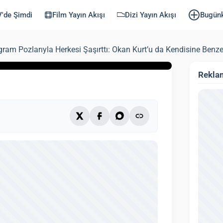
u da Kendisine
'de Şimdi
Film Yayın Akışı
Dizi Yayın Akışı
Bugün
am Pozlarıyla Herkesi Şaşırttı: Okan Kurt’u da Kendisine Benzet
lendi: 3 Ekim 2025)
3 dk
Rekla