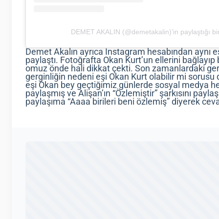
DEMET AKALIN (@demetakalin)'in paylaştığı bir
Demet Akalın ayrıca Instagram hesabından aynı eşo
paylaştı. Fotoğrafta Okan Kurt’un ellerini bağlayıp
omuz önde hali dikkat çekti. Son zamanlardaki ger
gerginliğin nedeni eşi Okan Kurt olabilir mi sorusu 
eşi Okan bey geçtiğimiz günlerde sosyal medya h
paylaşmış ve Alişan’ın “Özlemiştir” şarkısını payl
paylaşıma “Aaaa birileri beni özlemiş” diyerek cev