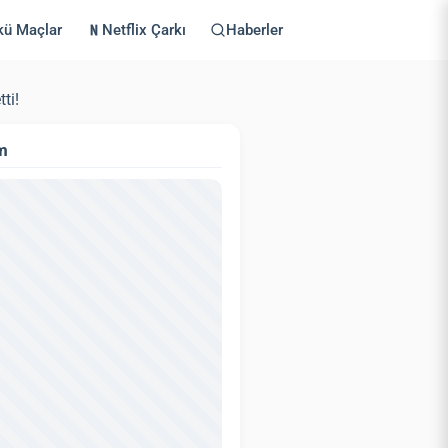
kü Maçlar
Netflix Çarkı
Haberler
ti!
m