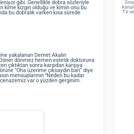
eniyor gibi. Genellikle dobra sözleriyle
Sıra
kanal
n’ın kime kızgın olduğu ve kimin onu bu
TV re
nda bu dobralık varken kısa sürede
ine yakalanan Demet Akalın
i. Döner dönmez hemen estetik doktoruna
kten çıktıktan sonra karşıdan karşıya
förüne “Oha üzerime çıksaydın bari” diye
 basın mensuplarının “Neden bu kadar
ar cenazemiz var o yüzden gerginim.