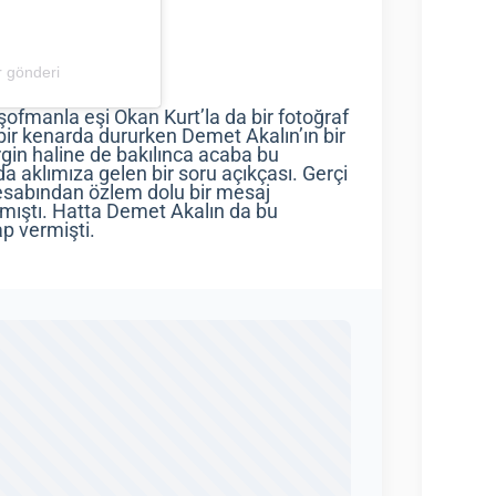
 gönderi
fmanla eşi Okan Kurt’la da bir fotoğraf
 bir kenarda dururken Demet Akalın’ın bir
gin haline de bakılınca acaba bu
da aklımıza gelen bir soru açıkçası. Gerçi
esabından özlem dolu bir mesaj
aşmıştı. Hatta Demet Akalın da bu
ap vermişti.