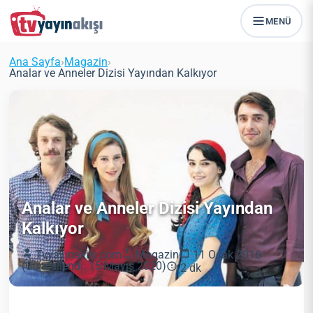
MENÜ
Ana Sayfa
›
Magazin
›
Analar ve Anneler Dizisi Yayından Kalkıyor
Analar ve Anneler Dizisi Yayından
Kalkıyor
Tvyayinakisi.com
Magazin
11 Ocak 2016
(Güncellendi: 15 Mayıs 2020)
2 dk