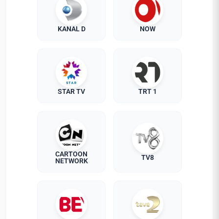
KANAL D
NOW
STAR TV
TRT 1
CARTOON
TV8
NETWORK