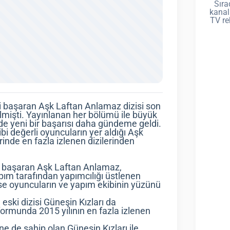
Sıra
kanal
TV re
i başaran Aşk Laftan Anlamaz dizisi son
elmişti. Yayınlanan her bölümü ile büyük
erde yeni bir başarısı daha gündeme geldi.
 değerli oyuncuların yer aldığı Aşk
inde en fazla izlenen dizilerinden
yı başaran Aşk Laftan Anlamaz,
apım tarafından yapımcılığı üstlenen
 ise oyuncuların ve yapım ekibinin yüzünü
eski dizisi Güneşin Kızları da
formunda 2015 yılının en fazla izlenen
ine de sahip olan Güneşin Kızları ile