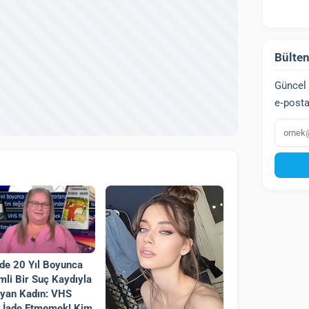
Bülten
Güncel 
e‑posta
E‑post
de 20 Yıl Boyunca
mli Bir Suç Kaydıyla
yan Kadın: VHS
i İade Etmemek! Kim