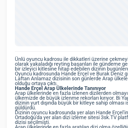
Ünlü oyuncu kadrosu ile dikkatleri üzerine çekmey
olarak yakaladığı reyting başarıları ile gündeme g
bir izleyici kitlesine hitap edebilen dizinin bugünl
Oyuncu kadrosunda Hande Erçel ve Burak Deniz gibi
Laftan Anlamaz dizisinin son günlerde Arap ülkeler
olduğu ortaya çıktı.
Hande Erçel Arap Ülkelerinde Tanınıyor
Arap ülkelerinde en fazla izlenen dizilerden olma
ülkemizde de büyük izlenme rekorları kırıyor. Bi Y
dizinin yurt dışında büyük bir kitleye sahip olması
güldürdü.
Dizinin oyuncu kadrosunda yer alan Hande Erçel'in 
Ortadoğu'da yer alan dizi izleme sitesi 3sk.TV plat
dizisi seçilmişti.
Arap ülkelerinde en fazla aratılan dizi olma özelliğ