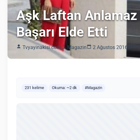
Aşk Laftan Anlamaz 
Başarı Elde Etti
(Günc
Tvyayinakisi.com
Magazin
2 Ağustos 2016
231 kelime
Okuma: ~2 dk
#Magazin