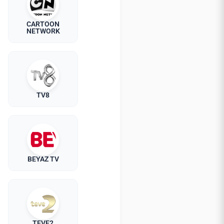
CARTOON
NETWORK
TV8
BEYAZ TV
TEVE2