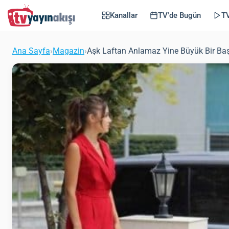
Kanallar
TV'de Bugün
TV
Ana Sayfa
›
Magazin
›
Aşk Laftan Anlamaz Yine Büyük Bir Başa