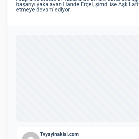
başarıyı yakalayan Hande Erçel, şimdi ise Aşk Lafta
etmeye devam ediyor.
Tvyayinakisi.com