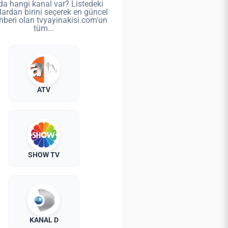
da hangi kanal var? Listedeki
lardan birini seçerek en güncel
hberi olan tvyayinakisi.com'un
tüm...
ATV
SHOW TV
KANAL D