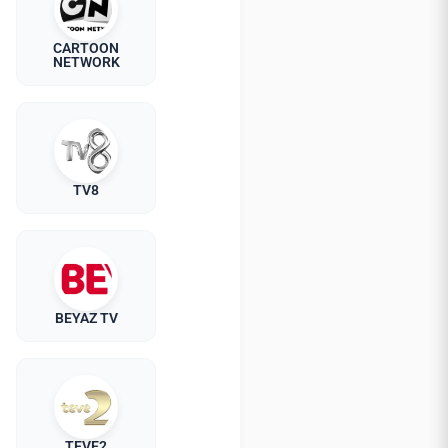
CARTOON
NETWORK
TV8
BEYAZ TV
TEVE2