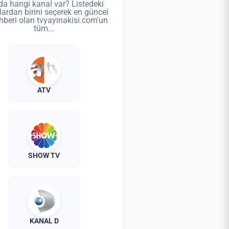
da hangi kanal var? Listedeki
lardan birini seçerek en güncel
hberi olan tvyayinakisi.com'un
tüm...
ATV
SHOW TV
KANAL D