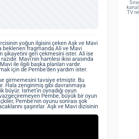
Sıra
kanal
TV re
isinin yoğun ilgisini çeken Aşk ve Mavi
la beklenen fragmanda Ali ve Mavi
 şikayetini geri çekmesini ister. Ali ise
razıdır. Mavi'nin hamlesi ikisi arasında
avi ile ilgili başka planları vardır.
ırmak için de Pembe'den yardım ister.
e girmemesini tavsiye etmiştir. Bu
ışır. Hala zenginmiş gibi davranmaya
ik büyür. İsmet'in oynadığı oyun
an vazgeçiremeyen Pembe, büyük bir oyun
eçkiler, Pembe'nin oyunu sonrası şok
aklarını şaşırırlar. Aşk ve Mavi dizisinin