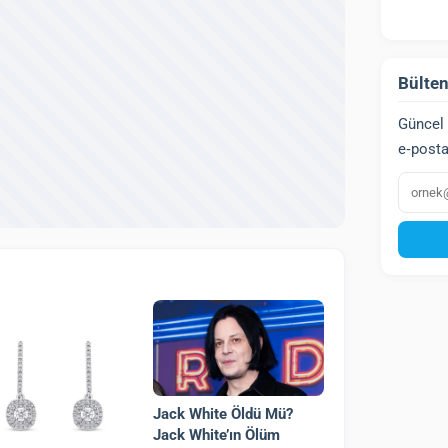
Bülten
Güncel 
e‑posta
E‑post
Jack White Öldü Mü?
Jack White’ın Ölüm