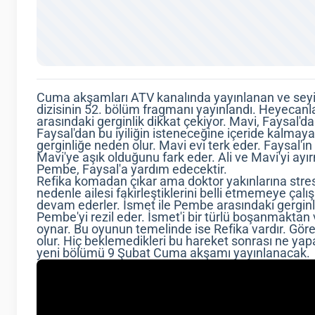
Cuma akşamları ATV kanalında yayınlanan ve seyirc
dizisinin 52. bölüm fragmanı yayınlandı. Heyecan
arasındaki gerginlik dikkat çekiyor. Mavi, Faysal'dan
Faysal'dan bu iyiliğin isteneceğine içeride kalmaya 
gerginliğe neden olur. Mavi evi terk eder. Faysal'ın M
Mavi'ye aşık olduğunu fark eder. Ali ve Mavi'yi ay
Pembe, Faysal'a yardım edecektir.
Refika komadan çıkar ama doktor yakınlarına stres
nedenle ailesi fakirleştiklerini belli etmemeye çal
devam ederler. İsmet ile Pembe arasındaki gerginl
Pembe'yi rezil eder. İsmet'i bir türlü boşanmakt
oynar. Bu oyunun temelinde ise Refika vardır. Gör
olur. Hiç beklemedikleri bu hareket sonrası ne yapac
yeni bölümü 9 Şubat Cuma akşamı yayınlanacak.