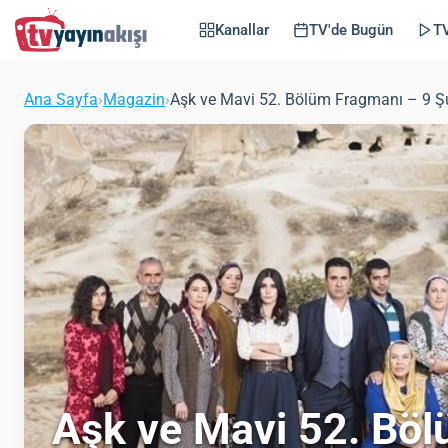
Kanallar
TV'de Bugün
TV
Ana Sayfa
›
Magazin
›
Aşk ve Mavi 52. Bölüm Fragmanı – 9 
Aşk ve Mavi 52. Bö