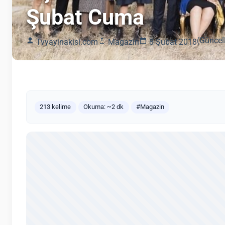
Şubat Cuma
(Güncel
Tvyayinakisi.com
Magazin
8 Şubat 2018
213 kelime
Okuma: ~2 dk
#Magazin